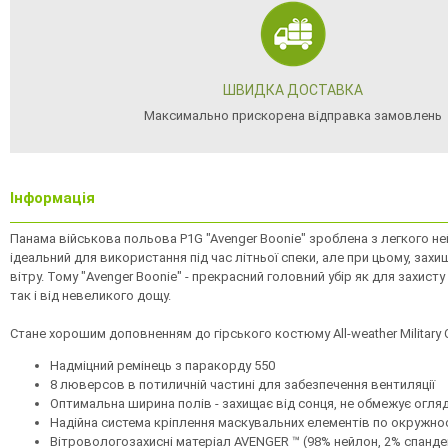
ШВИДКА ДОСТАВКА
Максимально прискорена відправка замовлень
Інформація
Панама військова польова P1G "Avenger Boonie" зроблена з легкого не
ідеальний для використання під час літньої спеки, але при цьому, захищ
вітру. Тому "Avenger Boonie" - прекрасний головний убір як для захисту
так і від невеликого дощу.
Cтане хорошим доповненням до гірського костюму All-weather Military C
Надміцний ремінець з паракорду 550
8 люверсов в потиличній частині для забезпечення вентиляції
Оптимальна ширина полів - захищає від сонця, не обмежує огля
Надійна система кріплення маскувальних елементів по окружно
Вітровологозахисні матеріал AVENGER ™ (98% нейлон, 2% спандек