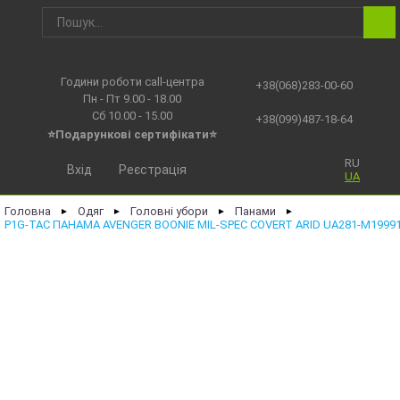
Години роботи call-центра
+38(068)283-00-60
Пн - Пт 9.00 - 18.00
Сб 10.00 - 15.00
+38(099)487-18-64
⭐Подарункові сертифікати⭐
RU
Вхід
Реєстрація
UA
Головна
Одяг
Головні убори
Панами
►
►
►
►
P1G-TAC ПАНАМА AVENGER BOONIE MIL-SPEC COVERT ARID UA281-M19991