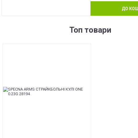
ДО КО
Топ товари
BEST