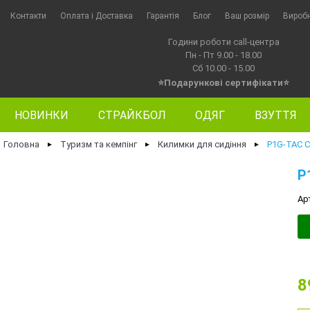
Контакти
Оплата i Доставка
Гарантія
Блог
Ваш розмір
Вироб
Години роботи call-центра
Пн - Пт 9.00 - 18.00
Сб 10.00 - 15.00
⭐Подарункові сертифікати⭐
НОВИНКИ
СТРАЙКБОЛ
ОДЯГ
ВЗУТТЯ
Головна
Туризм та кемпінг
Килимки для сидіння
P1G-TAC 
►
►
►
P
Ар
8