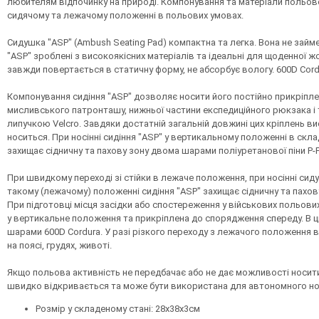
любителям відпочинку на природі. Компонування та матеріали польового
сидячому та лежачому положенні в польових умовах.
Сидушка "ASP" (Ambush Seating Pad) компактна та легка. Вона не займ
"ASP" зроблені з високоякісних матеріалів та ідеальні для щоденної 
завжди повертається в статичну форму, не абсорбує вологу. 600D Cordu
Компонування сидіння "ASP" дозволяє носити його постійно прикріпле
мисливського патронташу, нижньої частини експедиційного рюкзака і 
липучкою Velcro. Завдяки достатній загальній довжині цих кріплень в
носиться. При носінні сидіння "ASP" у вертикальному положенні в скла
захищає сідничну та пахову зону двома шарами поліуретанової піни P-
При швидкому переході зі стійки в лежаче положення, при носінні си
такому (лежачому) положенні сидіння "ASP" захищає сідничну та пахов
При підготовці місця засідки або спостереження у військових польов
у вертикальне положення та прикріплена до спорядження спереду. В ць
шарами 600D Cordura. У разі різкого переходу з лежачого положення
на поясі, грудях, животі.
Якщо польова активність не передбачає або не дає можливості носит
швидко відкривається та може бути використана для автономного нос
Розмір у складеному стані: 28х38х3см