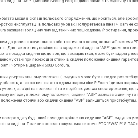
 сидіння "ASP" (Ambush Seating Pad) надійно захистять сідничну та пах
е багато місця в складі польового спорядження, що носиться, але зроб
жорсткої експлуатації в польових умовах. Поліуретанова піна P-Foam не
ra захищає ізоляційну піну від технічних пошкоджень (протирання, проко
ним до розвантажувального або тактичного пояса, польової системи РПС
т. п. Для такого типу носіння на спорядженні сидіння "ASP" укомплект
исота посадки сидіння щодо зон, що захищаються, може бути відрегульо
деному стані при переході зі стійки в сидяче положення сидіння гарант
Foam і чотирма шарами 600D Cordura.
душки у вертикальному положенні, сидушка може бути швидко розстебнут
у область, а також низ живота одним шаром піни P-Foam і двома шарами
их умовах, засідці на полюванні та в подібних умовах спостереження, щ
ому випадку в лежачому положенні, сидіння "ASP" захищає сідничну та 
 в положення стоячи або сидячи сидіння "ASP" залишиться пристебнути
и поверх одягу будь-який пояс для кріплення сидушки "ASP", сидушка 
іння сидіння. Польова розвантажувальна система РПС "FWS" P1G-TAC об