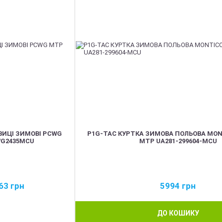
ВИЦІ ЗИМОВІ PCWG
P1G-TAC КУРТКА ЗИМОВА ПОЛЬОВА MO
G2435MCU
MTP UA281-299604-MCU
63
грн
5994
грн
ДО КОШИКУ