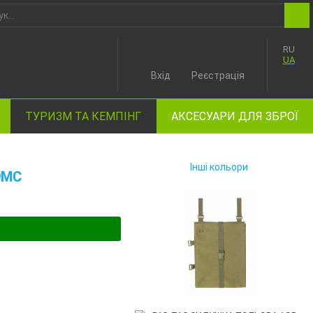
RU
UA
Вхід
Реєстрація
ТУРИЗМ ТА КЕМПІНГ
АКСЕСУАРИ ДЛЯ ЗБРОЇ
Інші кольори
9MC