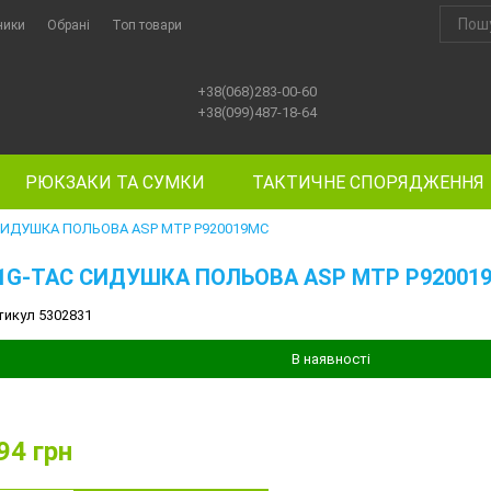
ники
Обрані
Топ товари
+38(068)283-00-60
+38(099)487-18-64
РЮКЗАКИ ТА СУМКИ
ТАКТИЧНЕ СПОРЯДЖЕННЯ
СИДУШКА ПОЛЬОВА ASP MTP P920019MC
1G-TAC СИДУШКА ПОЛЬОВА ASP MTP P92001
тикул 5302831
В наявності
94
грн