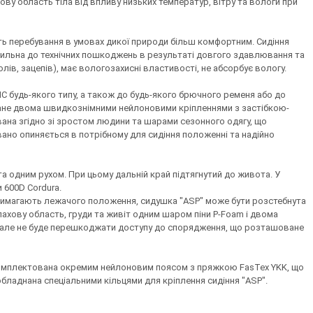
ову область тіла від впливу низьких температур, вітру та вологи при
ить перебування в умовах дикої природи більш комфортним. Сидіння
 схильна до технічних пошкоджень в результаті довгого здавлювання та
лів, зацепів), має вологозахисні властивості, не абсорбує вологу.
 будь-якого типу, а також до будь-якого брючного ременя або до
оване двома швидкознімними нейлоновими кріпленнями з застібкою-
вана згідно зі зростом людини та шарами сезонного одягу, що
овано опиняється в потрібному для сидіння положенні та надійно
а одним рухом. При цьому дальній край підтягнутий до живота. У
 600D Cordura.
о вимагають лежачого положення, сидушка "ASP" може бути розстебнута
пахову область, груди та живіт одним шаром піни P-Foam і двома
м, але не буде перешкоджати доступу до спорядження, що розташоване
укомплектована окремим нейлоновим поясом з пряжкою FasTex YKK, що
ладнана спеціальними кільцями для кріплення сидіння "ASP".