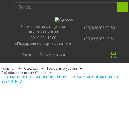
Часы работы call-центра
+38(068)283-00-60
Пн - Пт 9.00 - 18.00
Сб 10.00 - 15.00
+38(099)487-18-64
⭐Подарочные сертификаты
⭐
RU
Вход
Регистрация
UA
Главная
Одежда
Головные уборы
►
►
►
Бейсболки и кепки Casual
►
P1G-TAC БЕЙСБОЛКА БОЕВОЙ ТРИЗУБЕЦ SNAP BACK SHARK UA281-
2021-SH-TD