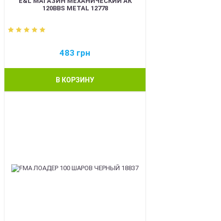
E&L МАГАЗИН МЕХАНИЧЕСКИЙ АК
120BBS METAL 12778
483
грн
В КОРЗИНУ
BEST