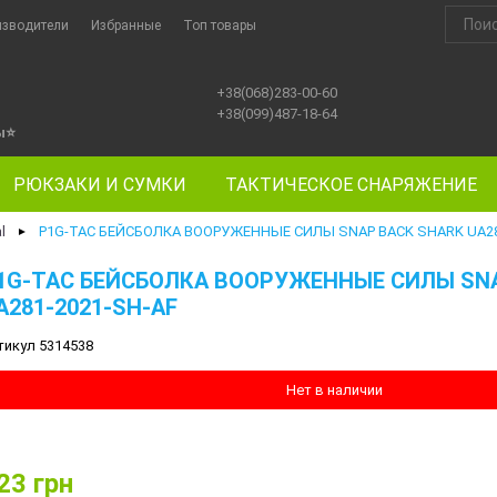
изводители
Избранные
Топ товары
+38(068)283-00-60
+38(099)487-18-64
ы
⭐
РЮКЗАКИ И СУМКИ
ТАКТИЧЕСКОЕ СНАРЯЖЕНИЕ
l
P1G-TAC БЕЙСБОЛКА ВООРУЖЕННЫЕ СИЛЫ SNAP BACK SHARK UA28
►
1G-TAC БЕЙСБОЛКА ВООРУЖЕННЫЕ СИЛЫ SNA
A281-2021-SH-AF
тикул 5314538
Нет в наличии
23
грн