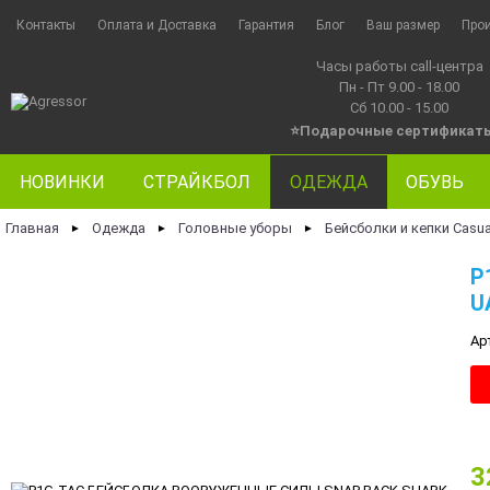
Контакты
Оплата и Доставка
Гарантия
Блог
Ваш размер
Про
Часы работы call-центра
Пн - Пт 9.00 - 18.00
Сб 10.00 - 15.00
⭐Подарочные сертификат
НОВИНКИ
СТРАЙКБОЛ
ОДЕЖДА
ОБУВЬ
Главная
Одежда
Головные уборы
Бейсболки и кепки Casua
►
►
►
P
U
Ар
3