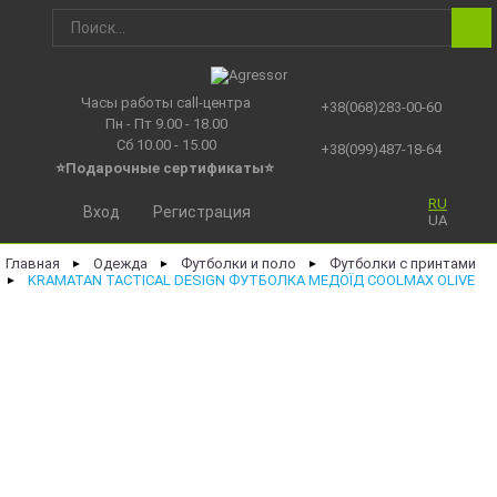
Часы работы call-центра
+38(068)283-00-60
Пн - Пт 9.00 - 18.00
Сб 10.00 - 15.00
+38(099)487-18-64
⭐Подарочные сертификаты
⭐
RU
Вход
Регистрация
UA
Главная
Одежда
Футболки и поло
Футболки с принтами
►
►
►
KRAMATAN TACTICAL DESIGN ФУТБОЛКА МЕДОЇД COOLMAX OLIVE
►