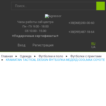
Часы работы call-центра
+38(068)283-00-60
Пн - Пт 9.00 - 18.00
Сб 10.00 - 15.00
+38(099)487-18-64
⭐Подарочные сертификаты
⭐
RU
Вход
Регистрация
UA
Главная
Одежда
Футболки и поло
Футболки с принтами
►
►
►
KRAMATAN TACTICAL DESIGN ФУТБОЛКА МЕДОЇД COOLMAX COYOTE
►