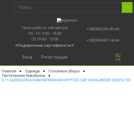
Часы работы call-центра
+38(068)283-00-60
Пн - Пт 9.00 - 18.00
Сб 10.00 - 15.00
+38(099)487-18-64
⭐Подарочные сертификаты
⭐
RU
Вход
Регистрация
UA
Главная
Одежда
Головные уборы
►
►
►
Тактические бейсболки
►
5.11 БЕЙСБОЛКА КАМУФЛЯЖНАЯ KRYPTEK CAP HIGHLANDER 89075-159