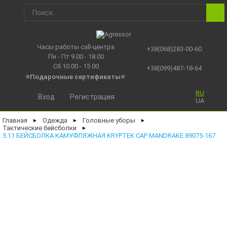
Часы работы call-центра
+38(068)283-00-60
Пн - Пт 9.00 - 18.00
Сб 10.00 - 15.00
+38(099)487-18-64
⭐Подарочные сертификаты
⭐
RU
Вход
Регистрация
UA
Главная
Одежда
Головные уборы
►
►
►
Тактические бейсболки
►
5.11 БЕЙСБОЛКА КАМУФЛЯЖНАЯ KRYPTEK CAP MANDRAKE 89075-167