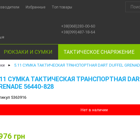
изводители
Избранные
Топ товары
+38(068)283-00-60
+38(099)487-18-64
ы
⭐
РЮКЗАКИ И СУМКИ
ТАКТИЧЕСКОЕ СНАРЯЖЕНИЕ
мки
5.11 СУМКА ТАКТИЧЕСКАЯ ТРАНСПОРТНАЯ DART DUFFEL GRENADE
►
.11 СУМКА ТАКТИЧЕСКАЯ ТРАНСПОРТНАЯ DAR
RENADE 56440-828
тикул 5363916
Нет в наличии
976
грн