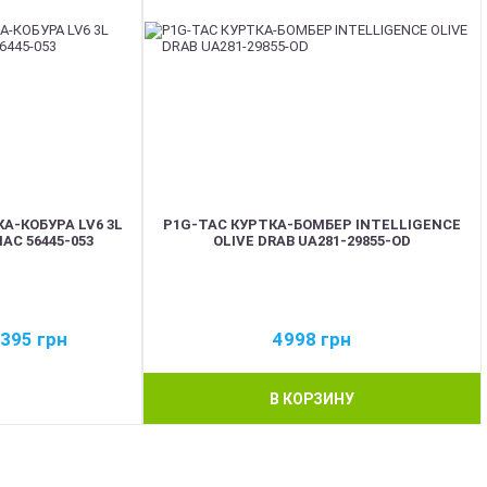
КА-КОБУРА LV6 3L
P1G-TAC КУРТКА-БОМБЕР INTELLIGENCE
AC 56445-053
OLIVE DRAB UA281-29855-OD
1395
грн
4998
грн
В КОРЗИНУ