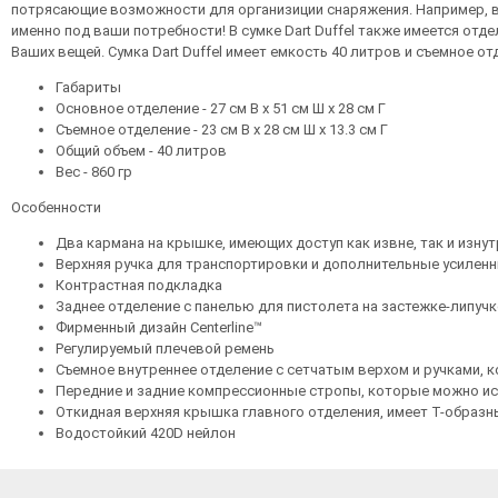
потрясающие возможности для организиции снаряжения. Например, в
именно под ваши потребности! В сумке Dart Duffel также имеется от
Ваших вещей. Сумка Dart Duffel имеет емкость 40 литров и съемное о
Габариты
Основное отделение - 27 см В х 51 см Ш х 28 см Г
Съемное отделение - 23 см В х 28 см Ш х 13.3 см Г
Общий объем - 40 литров
Вес - 860 гр
Особенности
Два кармана на крышке, имеющих доступ как извне, так и изнут
Верхняя ручка для транспортировки и дополнительные усилен
Контрастная подкладка
Заднее отделение с панелью для пистолета на застежке-липучк
Фирменный дизайн Centerline™
Регулируемый плечевой ремень
Съемное внутреннее отделение с сетчатым верхом и ручками, к
Передние и задние компрессионные стропы, которые можно и
Откидная верхняя крышка главного отделения, имеет Т-образн
Водостойкий 420D нейлон