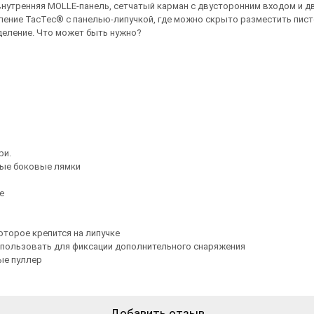
нутренняя MOLLE-панель, сетчатый карман с двусторонним входом и д
деление TacTec® с панелью-липучкой, где можно скрыто разместить пис
тделение. Что может быть нужно?
ри.
ные боковые лямки
е
оторое крепится на липучке
спользовать для фиксации дополнительного снаряжения
ые пуллер
Добавить отзыв