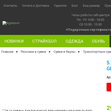
Контакты
Оплата и Доставка
Гарантия
Блог
Ваш размер
Про
Часы работы call-центра
Пн - Пт 9.00 - 18.00
Сб 10.00 - 15.00
⭐Подарочные сертификат
НОВИНКИ
СТРАЙКБОЛ
ОДЕЖДА
ОБУВЬ
Главная
Рюкзаки и сумки
Сумки и баулы
Транспортные су
►
►
►
5
G
Ар
2