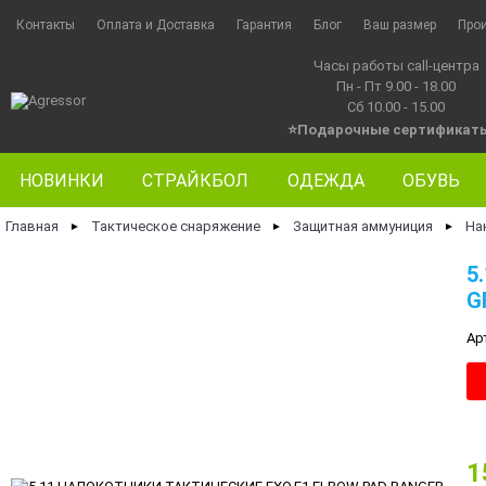
Контакты
Оплата и Доставка
Гарантия
Блог
Ваш размер
Про
Часы работы call-центра
Пн - Пт 9.00 - 18.00
Сб 10.00 - 15.00
⭐Подарочные сертификат
НОВИНКИ
СТРАЙКБОЛ
ОДЕЖДА
ОБУВЬ
Главная
Тактическое снаряжение
Защитная аммуниция
На
►
►
►
5
G
Ар
1