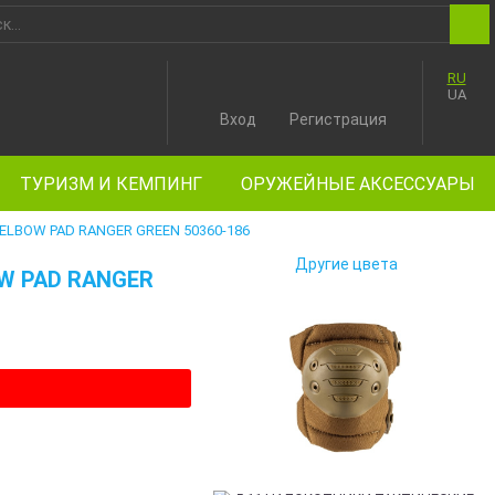
RU
UA
Вход
Регистрация
ТУРИЗМ И КЕМПИНГ
ОРУЖЕЙНЫЕ АКСЕССУАРЫ
ELBOW PAD RANGER GREEN 50360-186
Другие цвета
W PAD RANGER