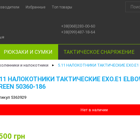
изводители
Избранные
Топ товары
+38(068)283-00-60
+38(099)487-18-64
ы
⭐
РЮКЗАКИ И СУМКИ
ТАКТИЧЕСКОЕ СНАРЯЖЕНИЕ
коленники и налокотники
5.11 НАЛОКОТНИКИ ТАКТИЧЕСКИЕ EXO.E1 
►
.11 НАЛОКОТНИКИ ТАКТИЧЕСКИЕ EXO.E1 ELBO
REEN 50360-186
тикул 5363929
Нет в наличии
500
грн