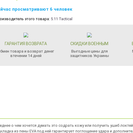
йчас просматривают 6 человек
оизводитель этого товара:
5.11 Tactical
ГАРАНТИЯ ВОЗВРАТА
СКИДКИ ВОЕННЫМ
бмен товара и возврат денег
Выгодные цены для
втечении 14 дней
защитников Украины
днее о чем хочется думать это содрать кожу или получить ушиб локтей
дкладка из пены EVA под ней гарантирует поглощение удара и дополнит