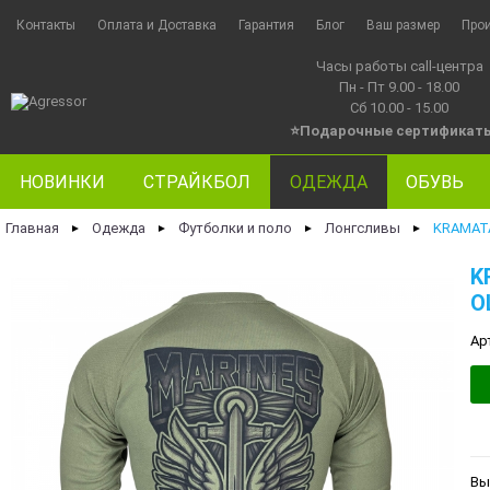
Контакты
Оплата и Доставка
Гарантия
Блог
Ваш размер
Про
Часы работы call-центра
Пн - Пт 9.00 - 18.00
Сб 10.00 - 15.00
⭐Подарочные сертификат
НОВИНКИ
СТРАЙКБОЛ
ОДЕЖДА
ОБУВЬ
Главная
Одежда
Футболки и поло
Лонгсливы
KRAMATA
►
►
►
►
K
O
Ар
Вы