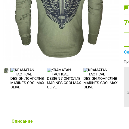
7
Се
Пр
О
Описание