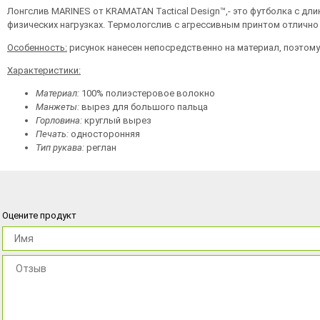
Лонгслив MARINES от KRAMATAN Tactical Design™,- это футболка с д
физических нагрузках. Термологслив с агрессивным принтом отлично п
Особенность:
рисунок нанесен непосредственно на материал, поэтому 
Характеристики:
Материал:
100% полиэстеровое волокно
Манжеты:
вырез для большого пальца
Горловина:
круглый вырез
Печать:
односторонняя
Тип рукава:
реглан
Оцените продукт