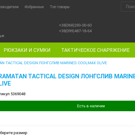
изводители
Избранные
Топ товары
+38(068)283-00-60
+38(099)487-18-64
ы
⭐
РЮКЗАКИ И СУМКИ
ТАКТИЧЕСКОЕ СНАРЯЖЕНИЕ
N TACTICAL DESIGN ЛОНГСЛИВ MARINES COOLMAX OLIVE
RAMATAN TACTICAL DESIGN ЛОНГСЛИВ MARIN
LIVE
тикул 5369048
Есть в наличии
берите размер