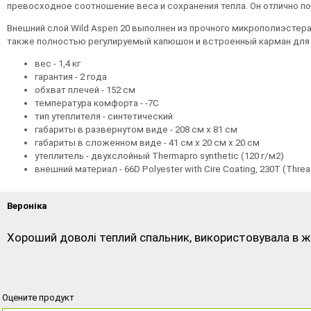
превосходное соотношение веса и сохранения тепла. Он отлично по
Внешний слой Wild Aspen 20 выполнен из прочного микрополиэстера,
также полностью регулируемый капюшон и встроенный карман для 
вес - 1,4 кг
гарантия - 2 года
обхват плечей - 152 см
температура комфорта - -7C
тип утеплителя - синтетический
габариты в развернутом виде - 208 см х 81 см
габариты в сложенном виде - 41 см х 20 см х 20 см
утеплитель - двухслойный Thermapro synthetic (120 г/м2)
внешний материал - 66D Polyester with Cire Coating, 230T (Thre
Вероніка
Хороший доволі теплий спальник, використовувала в жо
Оцените продукт