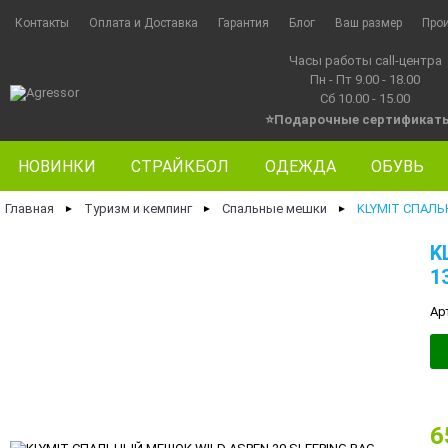
Контакты
Оплата и Доставка
Гарантия
Блог
Ваш размер
Про
Часы работы call-центра
Пн - Пт 9.00 - 18.00
Сб 10.00 - 15.00
⭐Подарочные сертификат
НОВИНКИ
СТРАЙКБОЛ
ОДЕЖДА
ОБУВЬ
Главная
Туризм и кемпинг
Спальные мешки
KLYMIT СПАЛЬ
►
►
►
K
1
Ар
6