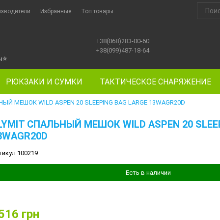
изводители
Избранные
Топ товары
+38(068)283-00-60
+38(099)487-18-64
ы
⭐
РЮКЗАКИ И СУМКИ
ТАКТИЧЕСКОЕ СНАРЯЖЕНИЕ
НЫЙ МЕШОК WILD ASPEN 20 SLEEPING BAG LARGE 13WAGR20D
LYMIT СПАЛЬНЫЙ МЕШОК WILD ASPEN 20 SLEE
3WAGR20D
тикул 100219
Есть в наличии
516
грн