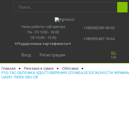
Часы работы call-центра
+38(068)283-00-60
Пн - Пт 9.00 - 18.00
Сб 10.00 - 15.00
+38(099)487-18-64
⭐Подарочные сертификаты
⭐
RU
Вход
Регистрация
UA
Главная
Рюкзаки и сумки
Обложки
►
►
►
P1G-TAC ОБЛОЖКА УДОСТОВЕРЕНИЯ СЛУЖБА БЕЗОПАСНОСТИ УКРАИНЫ
UA281-70026-SBU-CB