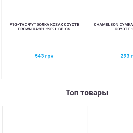
P1G-TAC ФУТБОЛКА КОЗАК COYOTE
CHAMELEON СУМКА
BROWN UA281-29891-CB-CS
COYOTE 1
543
грн
293
Топ товары
BEST