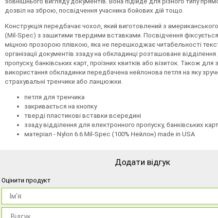
зовнішнього вигляду документів. Вона підійде для різного типу прям
дозвіл на зброю, посвідчення учасника бойових дій тощо.
Конструкція передбачає чохол, який виготовлений з американського 
(Mil-Spec) з зашитими твердими вставками. Посвідчення фіксується
міцною прозорою плівкою, яка не перешкоджає читабельності текс
організації документів ззаду на обкладинці розташоване відділенн
пропуску, банківських карт, проїзних квитків або візиток. Також для 
використання обкладинки передбачена нейлонова петля на яку зручн
страхувальні тренчики або ланцюжки.
петля для тренчика
закривається на кнопку
тверді пластикові вставки всередині
ззаду відділення для електронного пропуску, банківських карт
матеріал - Nylon 6.6 Mil-Spec (100% Нейлон) made in USA
Додати відгук
Оцінити продукт