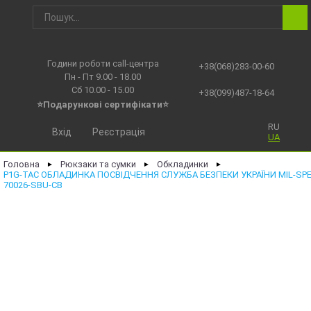
Години роботи call-центра
+38(068)283-00-60
Пн - Пт 9.00 - 18.00
Сб 10.00 - 15.00
+38(099)487-18-64
⭐Подарункові сертифікати⭐
RU
Вхід
Реєстрація
UA
Головна
Рюкзаки та сумки
Обкладинки
►
►
►
P1G-TAC ОБЛАДИНКА ПОСВІДЧЕННЯ СЛУЖБА БЕЗПЕКИ УКРАЇНИ MIL-SPE
70026-SBU-CB