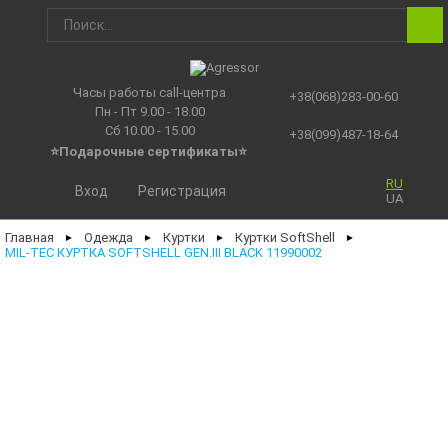
Часы работы call-центра
+38(068)283-00-60
Пн - Пт 9.00 - 18.00
Сб 10.00 - 15.00
+38(099)487-18-64
⭐Подарочные сертификаты
⭐
RU
Вход
Регистрация
UA
Главная
Одежда
Куртки
Куртки SoftShell
►
►
►
►
MIL-TEC КУРТКА SOFTSHELL GEN.III BLACK 11990002