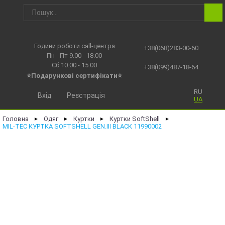
Години роботи call-центра
+38(068)283-00-60
Пн - Пт 9.00 - 18.00
Сб 10.00 - 15.00
+38(099)487-18-64
⭐Подарункові сертифікати⭐
RU
Вхід
Реєстрація
UA
Головна
Одяг
Куртки
Куртки SoftShell
►
►
►
►
MIL-TEC КУРТКА SOFTSHELL GEN.III BLACK 11990002