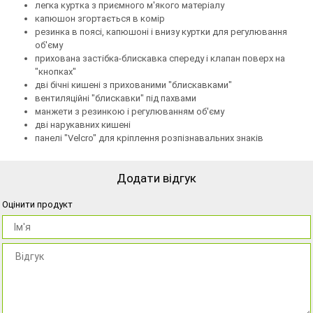
легка куртка з приємного м'якого матеріалу
капюшон згортається в комір
резинка в поясі, капюшоні і внизу куртки для регулювання
об'єму
прихована застібка-блискавка спереду і клапан поверх на
"кнопках"
дві бічні кишені з прихованими "блискавками"
вентиляційні "блискавки" під пахвами
манжети з резинкою і регулюванням об'єму
дві нарукавних кишені
панелі "Velcro" для кріплення розпізнавальних знаків
Додати відгук
Оцінити продукт