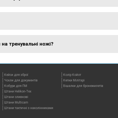
на тренувальні ножі?
Кейси для зброї
Колір Койот
Чохли для документів
Кепки Мілітарі
Кобури для ПМ
Вішалки для бронежилетів
Штани Helikon-Tex
Штани оливкові
Штани Multicam
Штани тактичні з наколінниками