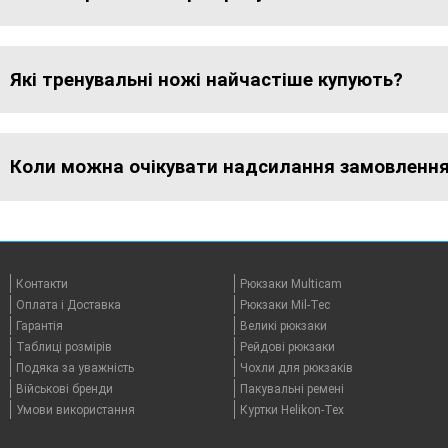
Які тренувальні ножі найчастіше купують?
Коли можна очікувати надсилання замовлення 
Контакти
Рюкзаки Multicam
Оплата i Доставка
Рюкзаки Mil-Tec
Гарантія
Великі рюкзаки
Таблицi розмірів
Рейдові рюкзаки
Подяка за уважність
Чохли для рюкзаків
Військові бренди
Пакувальні ремені
Умови використання
Куртки Helikon-Tex