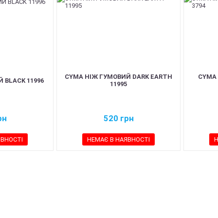
CYMA НІЖ ГУМОВИЙ DARK EARTH
CYMA
 BLACK 11996
11995
рн
520
грн
ЯВНОСТІ
НЕМАЄ В НАЯВНОСТІ
Н