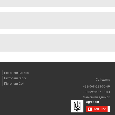
Пістолети Beretta
Пістолети Glock
Call-центр
Пістолети Colt
+38(068)283-00-60
+38(099)487-18-64
Замовити дзвінок