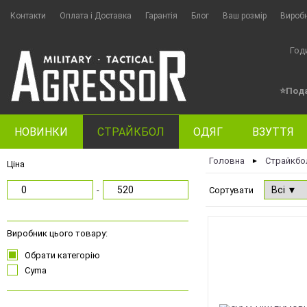
Контакти
Оплата i Доставка
Гарантія
Блог
Ваш розмір
Вироб
Год
⭐Пода
НОВИНКИ
СТРАЙКБОЛ
ОДЯГ
ВЗУТТЯ
Головна
Страйкбо
►
Ціна
-
Сортувати
Виробник цього товару:
Обрати категорію
Cyma