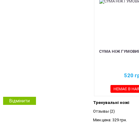
Чорний
Койот
Олива
Сірий
Синій
Червоний
Рожевий
CYMA НІЖ ГУМОВИЙ
Білий
Помаранчевий
Безколірний
520
г
ММ14 Український піксель
Multicam/MTP
НЕМАЄ В НА
NGU Camo Хижак
Зимовий камуфляж
Відмінити
Тренувальні ножі
Камуфляж
Інші кольори
Отзывы (2)
Мин.цена:
329 грн.