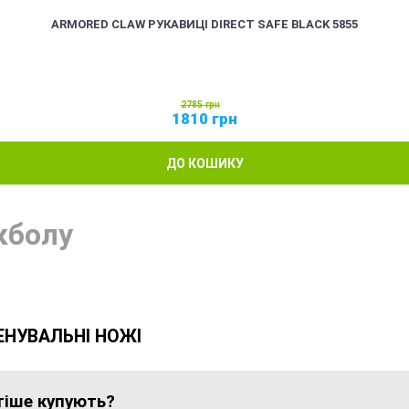
ARMORED CLAW РУКАВИЦІ DIRECT SAFE BLACK 5855
2785
грн
1810
грн
ДО КОШИКУ
кболу
ЕНУВАЛЬНІ НОЖІ
стіше купують?