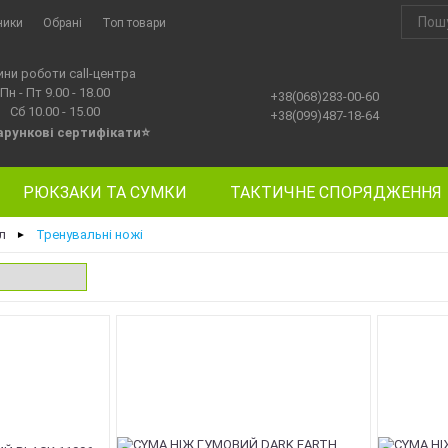
ники
Обрані
Топ товари
ини роботи call-центра
Пн - Пт 9.00 - 18.00
+38(068)283-00-60
Сб 10.00 - 15.00
+38(099)487-18-64
рункові сертифікати⭐
РЮКЗАКИ ТА СУМКИ
ТАКТИЧНЕ СПОРЯДЖЕННЯ
л
Тренувальні ножі
►