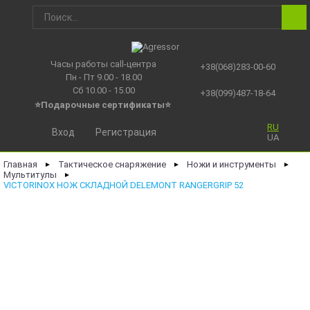
Часы работы call-центра
+38(068)283-00-60
Пн - Пт 9.00 - 18.00
Сб 10.00 - 15.00
+38(099)487-18-64
⭐Подарочные сертификаты
⭐
RU
Вход
Регистрация
UA
Главная
Тактическое снаряжение
Ножи и инструменты
►
►
►
Мультитулы
►
VICTORINOX НОЖ СКЛАДНОЙ DELEMONT RANGERGRIP 52