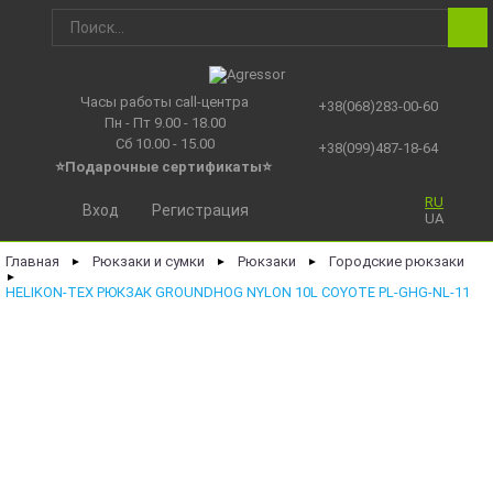
Часы работы call-центра
+38(068)283-00-60
Пн - Пт 9.00 - 18.00
Сб 10.00 - 15.00
+38(099)487-18-64
⭐Подарочные сертификаты
⭐
RU
Вход
Регистрация
UA
Главная
Рюкзаки и сумки
Рюкзаки
Городские рюкзаки
►
►
►
►
HELIKON-TEX РЮКЗАК GROUNDHOG NYLON 10L COYOTE PL-GHG-NL-11