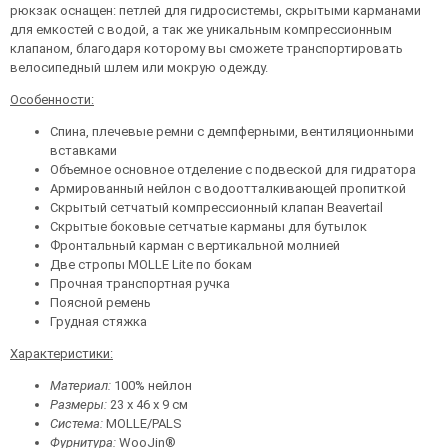
рюкзак оснащен: петлей для гидросистемы, скрытыми карманами
для емкостей с водой, а так же уникальным компрессионным
клапаном, благодаря которому вы сможете транспортировать
велосипедный шлем или мокрую одежду.
Особенности:
Спина, плечевые ремни с демпферными, вентиляционными
вставками
Объемное основное отделение с подвеской для гидратора
Армированный нейлон с водоотталкивающей пропиткой
Скрытый сетчатый компрессионный клапан Beavertail
Скрытые боковые сетчатые карманы для бутылок
Фронтальный карман с вертикальной молнией
Две стропы MOLLE Lite по бокам
Прочная транспортная ручка
Поясной ремень
Грудная стяжка
Характеристики:
Материал:
100% нейлон
Размеры:
23 х 46 х 9 см
Система:
MOLLE/PALS
Фурнитура:
WooJin®