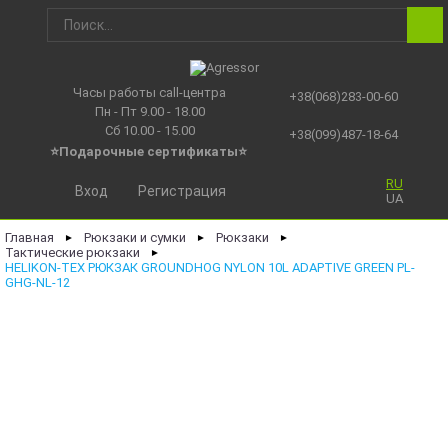
Часы работы call-центра
+38(068)283-00-60
Пн - Пт 9.00 - 18.00
Сб 10.00 - 15.00
+38(099)487-18-64
⭐Подарочные сертификаты
⭐
RU
Вход
Регистрация
UA
Главная
Рюкзаки и сумки
Рюкзаки
►
►
►
Тактические рюкзаки
►
HELIKON-TEX РЮКЗАК GROUNDHOG NYLON 10L ADAPTIVE GREEN PL-
GHG-NL-12