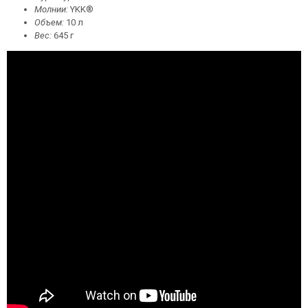
Молнии:
YKK®
Объем:
10 л
Вес:
645 г