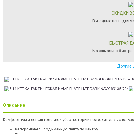
СКИДКИ В
Выгодные цены для з
БЫСТРАЯ Д
Максимально быстрая
Другие 
Описание
Комфортный и легкий головной убор, который подходит для использо
Велкро-панель под именную ленту по центру