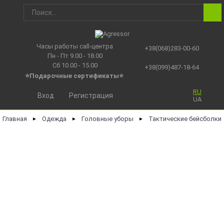
Часы работы call-центра
+38(068)283-00-60
Пн - Пт 9.00 - 18.00
Сб 10.00 - 15.00
+38(099)487-18-64
⭐Подарочные сертификаты
⭐
RU
Вход
Регистрация
UA
Главная
Одежда
Головные уборы
Тактические бейсболки
►
►
►