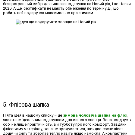
безпрограшний вибір для вашого подарунка на Новий рік, і не тільки
2025! А ще, сертифікати не мають обмеження по терміну дії, що
робить цей подарунок максимально практичним.
5. Флісова шапка
П'ята ідея в нашому списку – це
зимова чоловіча шапка на флісі
,
яка стане ідеальним подарунком для вашого хлопця. Вона поєднує в
собі не лише практичність, а й турботу про його комфорт. Завдяки
флісовому матеріалу, вона не продувається, швидко сохне після
дощу чи снігу та зберігає тепло навіть якщо намокла. А компактний