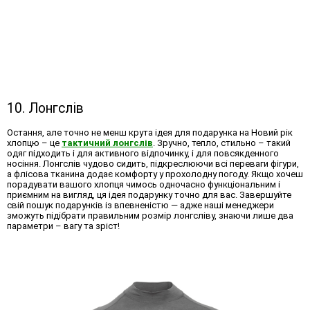
10. Лонгслів
Остання, але точно не менш крута ідея для
подарунка на Новий рік
хлопцю
– це
тактичний лонгслів
. Зручно, тепло, стильно – такий
одяг підходить і для активного відпочинку, і для повсякденного
носіння. Лонгслів чудово сидить, підкреслюючи всі переваги фігури,
а флісова тканина додає комфорту у прохолодну погоду. Якщо хочеш
порадувати вашого хлопця чимось одночасно функціональним і
приємним на вигляд, ця ідея подарунку точно для вас. Завершуйте
свій пошук подарунків із впевненістю — адже наші менеджери
зможуть підібрати правильним розмір лонгсліву, знаючи лише два
параметри – вагу та зріст!