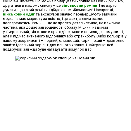
Якщо ви шукаєте,
що можна подарувати хлопцю на Новий рік 2025
,
друга ідея в нашому списку – це
військовий ремінь
. І не варто
думати, що такий ремінь підійде лише військовим! Насправді,
військовий одяг
та аксесуари значно перевершують звичайні
моделі з мас-маркету за якістю, і це факт, з яким важко
посперечатись. Ремінь – це не просто деталь стилю, це важлива
частина, яка додає завершеності образу. Міцний, надійний і
універсальний, він стане в пригоді не лише в повсякденному житті,
але й під час активного відпочинку або страйкболу. Вибір кольорів у
нашому асортименті – чорний, оливковий, коричневий – дозволяє
знайти ідеальний варіант для вашого хлопця. І найкраще: цей
подарунок завжди буде нагадувати йому про вас!