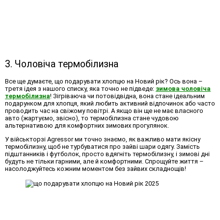
3. Чоловіча термобілизна
Все ще думаєте,
що подарувати хлопцю на Новий рік
? Ось вона –
третя ідея з нашого списку, яка точно не підведе:
зимова чоловіча
термобілизна
! Зігріваюча чи потовідвідна, вона стане ідеальним
подарунком для хлопця, який любить активний відпочинок або часто
проводить час на свіжому повітрі. А якщо він ще не має власного
авто (жартуємо, звісно), то термобілизна стане чудовою
альтернативою для комфортних зимових прогулянок.
У військторзі Agressor ми точно знаємо, як важливо мати якісну
термобілизну, щоб не турбуватися про зайві шари одягу. Замість
підштанників і футболок, просто вдягніть термобілизну, і зимові дні
будуть не тільки гарними, але й комфортними. Спрощуйте життя –
насолоджуйтесь кожним моментом без зайвих складнощів!