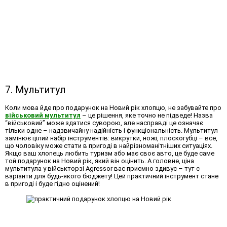
7. Мультитул
Коли мова йде про
подарунок на Новий рік хлопцю
, не забувайте про
військовий мультитул
– це рішення, яке точно не підведе! Назва
“військовий” може здатися суворою, але насправді це означає
тільки одне – надзвичайну надійність і функціональність. Мультитул
замінює цілий набір інструментів: викрутки, ножі, плоскогубці – все,
що чоловіку може стати в пригоді в найрізноманітніших ситуаціях.
Якщо ваш хлопець любить туризм або має своє авто, це буде саме
той подарунок на Новий рік, який він оцінить. А головне, ціна
мультитула у військторзі Аgressor вас приємно здивує – тут є
варіанти для будь-якого бюджету! Цей практичний інструмент стане
в пригоді і буде гідно оцінений!