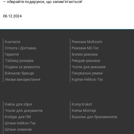
— обирайте подарунок, що запам’ятається!
06.12.2024
Контакти
Рюкзаки Multicam
Оплата i Доставка
Рюкзаки Mil-Tec
Гарантія
Великі рюкзаки
Таблицi розмірів
Рейдові рюкзаки
Подяка за уважність
Чохли для рюкзаків
Військові бренди
Пакувальні ремені
Умови використання
Куртки Helikon-Tex
Кейси для зброї
Колір Койот
Чохли для документів
Кепки Мілітарі
Кобури для ПМ
Вішалки для бронежилетів
Штани Helikon-Tex
Штани оливкові