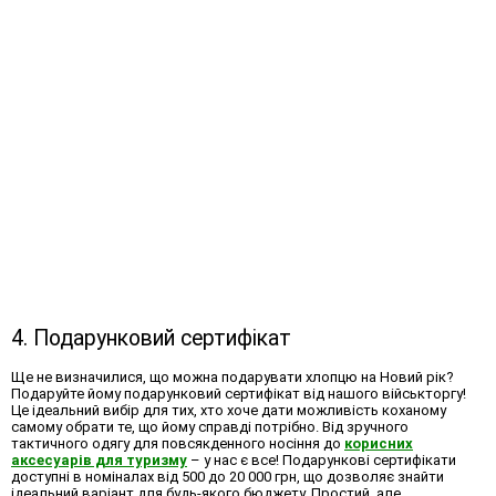
4. Подарунковий сертифікат
Ще не визначилися,
що можна подарувати хлопцю на Новий рік
?
Подаруйте йому подарунковий сертифікат від нашого військторгу!
Це ідеальний вибір для тих, хто хоче дати можливість коханому
самому обрати те, що йому справді потрібно. Від зручного
тактичного одягу для повсякденного носіння до
корисних
аксесуарів для туризму
– у нас є все! Подарункові сертифікати
доступні в номіналах від 500 до 20 000 грн, що дозволяє знайти
ідеальний варіант для будь-якого бюджету. Простий, але