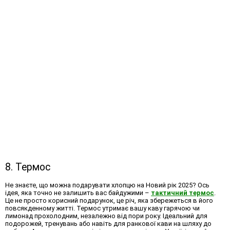
8. Термос
Не знаєте,
що можна подарувати хлопцю на Новий рік 2025
? Ось
ідея, яка точно не залишить вас байдужими –
тактичний термос
.
Це не просто корисний подарунок, це річ, яка збережеться в його
повсякденному житті. Термос утримає вашу каву гарячою чи
лимонад прохолодним, незалежно від пори року. Ідеальний для
подорожей, тренувань або навіть для ранкової кави на шляху до