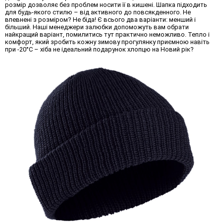
розмір дозволяє без проблем носити її в кишені. Шапка підходить
для будь-якого стилю – від активного до повсякденного. Не
впевнені з розміром? Не біда! Є всього два варіанти: менший і
більший. Наші менеджери залюбки допоможуть вам обрати
найкращий варіант, помилитись тут практично неможливо. Тепло і
комфорт, який зробить кожну зимову прогулянку приємною навіть
при -20°C – хіба не ідеальний
подарунок хлопцю на Новий рік
?