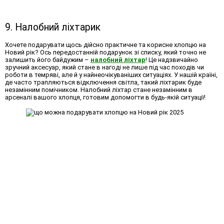
9. Налобний ліхтарик
Хочете подарувати щось дійсно практичне та корисне хлопцю на
Новий рік? Ось передостанній подарунок зі списку, який точно не
залишить його байдужим –
налобний ліхтар
! Це надзвичайно
зручний аксесуар, який стане в нагоді не лише під час походів чи
роботи в темряві, але й у найнеочікуваніших ситуаціях. У нашій країні,
де часто трапляються відключення світла, такий ліхтарик буде
незамінним помічником. Налобний ліхтар стане незамінним в
арсеналі вашого хлопця, готовим допомогти в будь-якій ситуації!