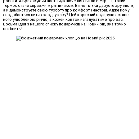
роботи. А враховуючи часті відключення світла в Україні, такий
термос стане справжнім рятівником. Ви не тільки даруєте зручність,
а й демонструєте свою турботу про комфорт і настрій. Адже кому
сподобається пити холодну каву? Цей корисний подарунок стане
його улюбленою річчю, а кожен ковток нагадуватиме про вас.
Восьма ідея з нашого списку подарунків на Новий рік, яка точно
потішить!