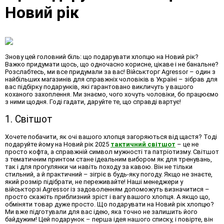
Новий рік
Знову цей головний біль:
що подарувати хлопцю на Новий рік
?
Важко придумати щось, що одночасно корисне, цікаве і не банальне?
Розслабтесь, ми все придумали за вас! Військторг Agressor – один з
найбільших магазинів для справжніх чоловіків в Україні – зібрав для
вас підбірку подарунків, які гарантовано викличуть у вашого
коханого захоплення. Ми знаємо, чого хочуть чоловіки, бо працюємо
з ними щодня. Годі гадати, даруйте те, що справді вартує!
1. Світшот
Хочете побачити, як очі вашого хлопця загоряються від щастя? Тоді
подаруйте йому на Новий рік 2025
тактичний світшот
– це не
просто кофта, а справжній символ мужності та патріотизму. Світшот
з тематичним принтом стане ідеальним вибором як для тренувань,
так і для прогулянки чи навіть походу за кавою. Він не тільки
стильний, а й практичний – зігріє в будь-яку погоду. Якщо не знаєте,
який розмір підібрати, не переживайте! Наші менеджери у
військторзі Agressor із задоволенням допоможуть визначитися –
просто скажіть приблизний зріст і вагу вашого хлопця. А якщо що,
обміняти товар дуже просто.
Що подарувати на Новий рік хлопцю
?
Ми вже підготували для вас ідею, яка точно не залишить його
байдужим! Цей подарунок – перша ідея нашого списку, і повірте, він