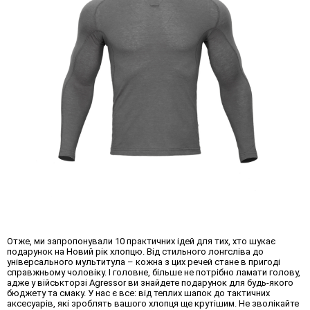
Отже, ми запропонували 10 практичних ідей для тих, хто шукає
подарунок на Новий рік хлопцю
. Від стильного лонгсліва до
універсального мультитула – кожна з цих речей стане в пригоді
справжньому чоловіку. І головне, більше не потрібно ламати голову,
адже у військторзі Agressor ви знайдете подарунок для будь-якого
бюджету та смаку. У нас є все: від теплих шапок до тактичних
аксесуарів, які зроблять вашого хлопця ще крутішим. Не зволікайте