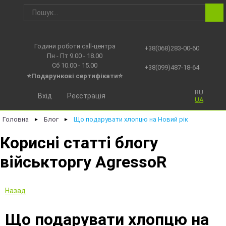
Години роботи call-центра
+38(068)283-00-60
Пн - Пт 9.00 - 18.00
Сб 10.00 - 15.00
+38(099)487-18-64
⭐Подарункові сертифікати⭐
RU
Вхід
Реєстрація
UA
Головна
Блог
Що подарувати хлопцю на Новий рік
►
►
Корисні статті блогу
військторгу AgressoR
Назад
Що подарувати хлопцю на