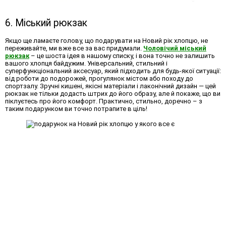
6. Міський рюкзак
Якщо ще ламаєте голову,
що подарувати на Новий рік хлопцю
, не
переживайте, ми вже все за вас придумали.
Чоловічий міський
рюкзак
– це шоста ідея в нашому списку, і вона точно не залишить
вашого хлопця байдужим. Універсальний, стильний і
суперфункціональний аксесуар, який підходить для будь-якої ситуації:
від роботи до подорожей, прогулянок містом або походу до
спортзалу. Зручні кишені, якісні матеріали і лаконічний дизайн — цей
рюкзак не тільки додасть штрих до його образу, але й покаже, що ви
піклуєтесь про його комфорт. Практично, стильно, доречно – з
таким подарунком ви точно потрапите в ціль!