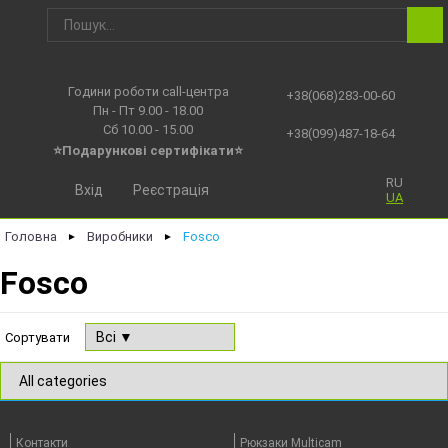
Години роботи call-центра
+38(068)283-00-60
Пн - Пт 9.00 - 18.00
Сб 10.00 - 15.00
+38(099)487-18-64
⭐Подарункові сертифікати⭐
RU
Вхід
Реєстрація
UA
Головна
Виробники
Fosco
►
►
Fosco
Сортувати
Контакти
Рюкзаки Multicam