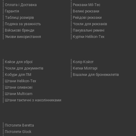
Оплата i Доставка
Рюкзаки Mil-Tec
Гарантія
Великі рюкзаки
Таблицi розмірів
Рейдові рюкзаки
Подяка за уважність
Чохли для рюкзаків
Військові бренди
Пакувальні ремені
Умови використання
Куртки Helikon-Tex
Кейси для зброї
Колір Койот
Чохли для документів
Кепки Мілітарі
Кобури для ПМ
Вішалки для бронежилетів
Штани Helikon-Tex
Штани оливкові
Штани Multicam
Штани тактичні з наколінниками
Пістолети Beretta
Пістолети Glock