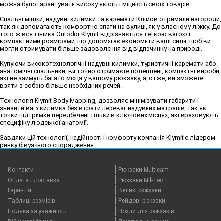
можна було гарантувати високу якість і міцність своїх товарів.
Спальні мішки, надувні килимки та каремати Клімов отримали нагороди,
так як допомагають комфортно спати на вулиці, як у власному ліжку. До
того ж вся лінійка Outodor Klymit відрізняється легкою вагою і
компактними розмірами, що допомагає економити ваші сили, щоб ви
могли отримувати більше задоволення від відпочинку на природі.
Купуючи високотехнологічні надувні килимки, туристичні каремати або
анатомічні спальники, ви точно отримаєте полегшені, компактні вироби,
які не займуть багато місця у вашому рюкзаку, а, отже, ви зможете
взяти з собою більше необхідних речей.
Технологія Klymit Body Mapping, дозволяє мінімізувати габарити і
знизити вагу килимка без втрати переваг надувних матраців, так як
точки підтримки передбачені тільки в ключових місцях, які враховують
специфіку людської анатомії.
Завдяки цій технології, надійності і комфорту компанія Klymit є лідером
ринку бівуачного спорядження.
Контакти
Рюкзаки Multicam
Оплата i Доставка
Рюкзаки Mil-Tec
Гарантія
Великі рюкзаки
Таблицi розмірів
Рейдові рюкзаки
Подяка за уважність
Чохли для рюкзаків