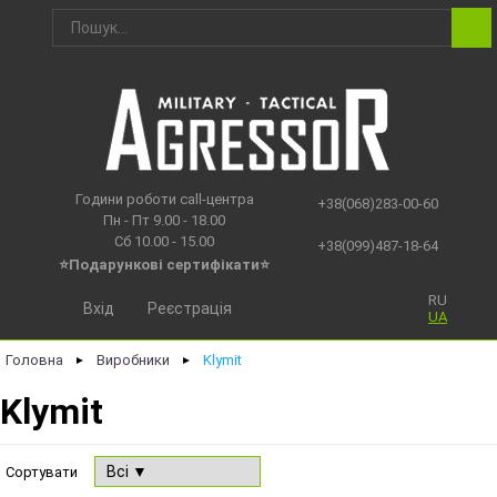
Години роботи call-центра
+38(068)283-00-60
Пн - Пт 9.00 - 18.00
Сб 10.00 - 15.00
+38(099)487-18-64
⭐Подарункові сертифікати⭐
RU
Вхід
Реєстрація
UA
Головна
Виробники
Klymit
►
►
Klymit
Сортувати