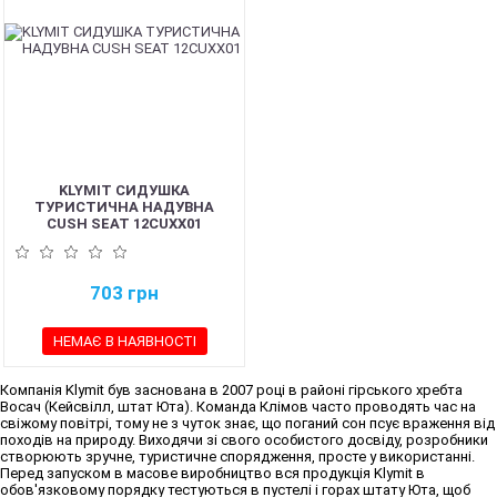
KLYMIT СИДУШКА
ТУРИСТИЧНА НАДУВНА
CUSH SEAT 12CUXX01
703
грн
НЕМАЄ В НАЯВНОСТІ
Компанія Klymit був заснована в 2007 році в районі гірського хребта
Восач (Кейсвілл, штат Юта). Команда Клімов часто проводять час на
свіжому повітрі, тому не з чуток знає, що поганий сон псує враження від
походів на природу. Виходячи зі свого особистого досвіду, розробники
створюють зручне, туристичне спорядження, просте у використанні.
Перед запуском в масове виробництво вся продукція Klymit в
обов'язковому порядку тестуються в пустелі і горах штату Юта, щоб