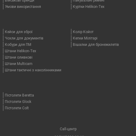
Військові бренди
Пакувальні ремені
Умови використання
Куртки Helikon-Tex
Кейси для зброї
Колір Койот
Чохли для документів
Кепки Мілітарі
Кобури для ПМ
Вішалки для бронежилетів
Штани Helikon-Tex
Штани оливкові
Штани Multicam
Штани тактичні з наколінниками
Пістолети Beretta
Пістолети Glock
Пістолети Colt
Call-центр