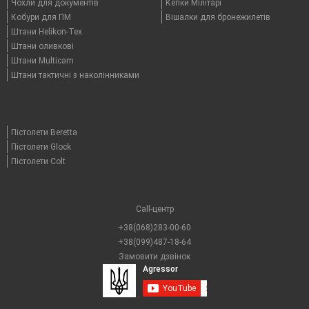
Чохли для документів
Кепки Мілітарі
Кобури для ПМ
Вішалки для бронежилетів
Штани Helikon-Tex
Штани оливкові
Штани Multicam
Штани тактичні з наколінниками
Пістолети Beretta
Пістолети Glock
Пістолети Colt
Call-центр
+38(068)283-00-60
+38(099)487-18-64
Замовити дзвінок