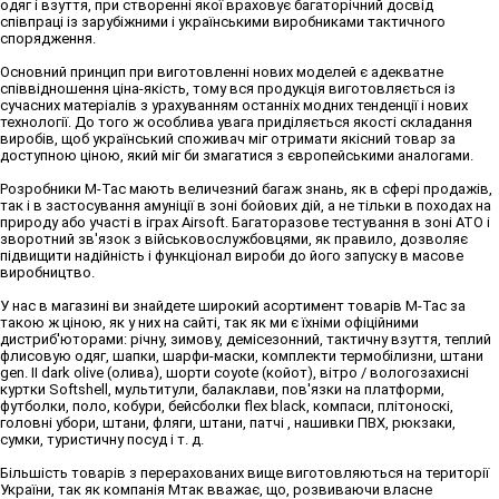
одяг і взуття, при створенні якої враховує багаторічний досвід
співпраці із зарубіжними і українськими виробниками тактичного
спорядження.
Основний принцип при виготовленні нових моделей є адекватне
співвідношення ціна-якість, тому вся продукція виготовляється із
сучасних матеріалів з урахуванням останніх модних тенденції і нових
технології. До того ж особлива увага приділяється якості складання
виробів, щоб український споживач міг отримати якісний товар за
доступною ціною, який міг би змагатися з європейськими аналогами.
Розробники М-Тас мають величезний багаж знань, як в сфері продажів,
так і в застосування амуніції в зоні бойових дій, а не тільки в походах на
природу або участі в іграх Airsoft. Багаторазове тестування в зоні АТО і
зворотний зв'язок з військовослужбовцями, як правило, дозволяє
підвищити надійність і функціонал вироби до його запуску в масове
виробництво.
У нас в магазині ви знайдете широкий асортимент товарів M-Tac за
такою ж ціною, як у них на сайті, так як ми є їхніми офіційними
дистриб'юторами: річну, зимову, демісезонний, тактичну взуття, теплий
флисовую одяг, шапки, шарфи-маски, комплекти термобілизни, штани
gen. II dark olive (олива), шорти coyote (койот), вітро / вологозахисні
куртки Softshell, мультитули, балаклави, пов'язки на платформи,
футболки, поло, кобури, бейсболки flex black, компаси, плітоноскі,
головні убори, штани, фляги, штани, патчі , нашивки ПВХ, рюкзаки,
сумки, туристичну посуд і т. д.
Більшість товарів з перерахованих вище виготовляються на території
України, так як компанія Мтак вважає, що, розвиваючи власне