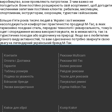
виробництво, вони проявляють патріотизм. З чим важко не
погодиться. Вони постійно розширюють свій асортимент, щоб догодити
численними запитами постійних клієнтів: рибалкам, мисливцям,
спортсменам, інструкторам, охоронцям, туристам і військовим.
Більше п'яти років тисячі людей в Україні і за її межами
насолоджуються комфортом і практичністю продукції М-Тас, в яких
гармонійно поєднані стиль, передові технології і універсальність, тому їх
одяг і спорядження можна використовувати, як в межах міста, так і в
туристичних походах або відпочинку на природі. Якщо ви є любителем
різного виду активностей, то вам однозначно потрібно звернути свою
увагу на легендарний український бренд М-Так.
Контакти
Рюкзаки Multicam
Оплата i Доставка
Рюкзаки Mil-Tec
Гарантія
Великі рюкзаки
Таблицi розмірів
Рейдові рюкзаки
Подяка за уважність
Чохли для рюкзаків
Військові бренди
Пакувальні ремені
Умови використання
Куртки Helikon-Tex
Кейси для зброї
Колір Койот