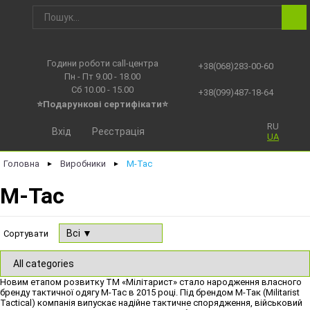
Години роботи call-центра
+38(068)283-00-60
Пн - Пт 9.00 - 18.00
Сб 10.00 - 15.00
+38(099)487-18-64
⭐Подарункові сертифікати⭐
RU
Вхід
Реєстрація
UA
Головна
Виробники
M-Tac
►
►
M-Tac
Сортувати
Новим етапом розвитку ТМ «Мілітарист» стало народження власного
бренду тактичної одягу М-Тас в 2015 році. Під брендом М-Так (Militarist
Tactical) компанія випускає надійне тактичне спорядження, військовий