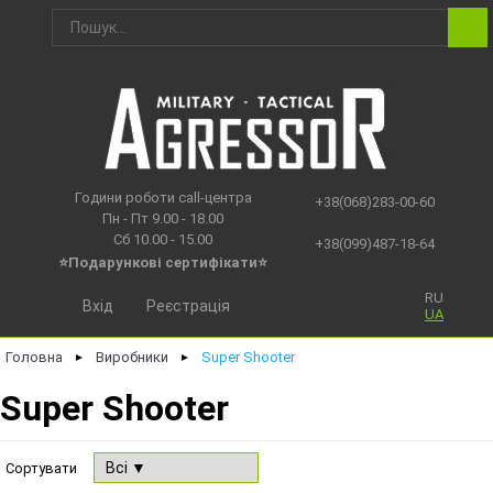
Години роботи call-центра
+38(068)283-00-60
Пн - Пт 9.00 - 18.00
Сб 10.00 - 15.00
+38(099)487-18-64
⭐Подарункові сертифікати⭐
RU
Вхід
Реєстрація
UA
Головна
Виробники
Super Shooter
►
►
Super Shooter
Сортувати