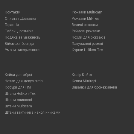
Контакти
Рюкзаки Multicam
Оплата i Доставка
Рюкзаки Mil-Tec
Гарантія
Великі рюкзаки
Таблицi розмірів
Рейдові рюкзаки
Подяка за уважність
Чохли для рюкзаків
Військові бренди
Пакувальні ремені
Умови використання
Куртки Helikon-Tex
Кейси для зброї
Колір Койот
Чохли для документів
Кепки Мілітарі
Кобури для ПМ
Вішалки для бронежилетів
Штани Helikon-Tex
Штани оливкові
Штани Multicam
Штани тактичні з наколінниками