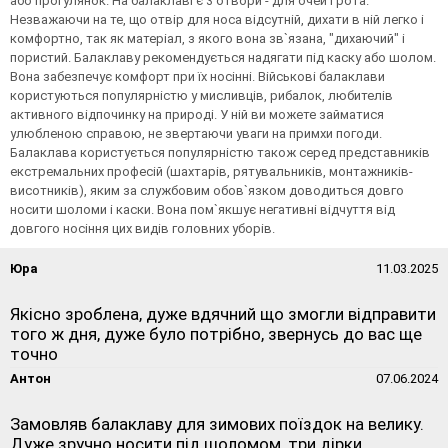
або прогулянок. На балаклаві є 3 отвори - для очей і рота.
Незважаючи на те, що отвір для носа відсутній, дихати в ній легко і
комфортно, так як матеріал, з якого вона зв`язана, "дихаючий" і
пористий. Балаклаву рекомендується надягати під каску або шолом.
Вона забезпечує комфорт при їх носінні. Військові балаклави
користуються популярністю у мисливців, рибалок, любителів
активного відпочинку на природі. У ній ви можете займатися
улюбленою справою, не звертаючи уваги на примхи погоди.
Балаклава користується популярністю також серед представників
екстремальних професій (шахтарів, рятувальників, монтажників-
висотників), яким за службовим обов`язком доводиться довго
носити шоломи і каски. Вона пом`якшує негативні відчуття від
довгого носіння цих видів головних уборів.
Юра
11.03.2025
Якісно зроблена, дуже вдячний що змогли відправити
того ж дня, дуже було потрібно, звернусь до вас ще
точно
Антон
07.06.2024
Замовляв балаклаву для зимових поїздок на велику.
Дуже зручно носити під шоломом, три дірки