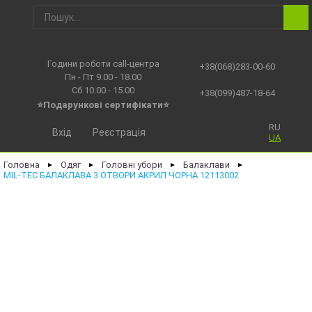
Години роботи call-центра
+38(068)283-00-60
Пн - Пт 9.00 - 18.00
Сб 10.00 - 15.00
+38(099)487-18-64
⭐Подарункові сертифікати⭐
RU
Вхід
Реєстрація
UA
Головна
Одяг
Головні убори
Балаклави
►
►
►
►
MIL-TEC БАЛАКЛАВА 3 ОТВОРИ АКРИЛ ЧОРНА 12113002