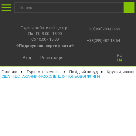
Години роботи call-центра
+38(068)283-00-60
Пн - Пт 9.00 - 18.00
Сб 10.00 - 15.00
+38(099)487-18-64
⭐Подарункові сертифікати⭐
RU
Вхід
Реєстрація
UA
Головна
Туризм та кемпінг
Похідний посуд
Кружки, чашки
►
►
►
США ПІДСТАКАННИК-КУХОЛЬ ДЛЯ ПОЛЬОВОЇ ФЛЯГИ