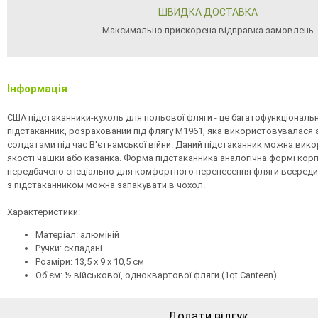
ШВИДКА ДОСТАВКА
Максимально прискорена відправка замовлень
Інформація
США підстаканники-кухоль для польової фляги - це багатофункціональ
підстаканник, розрахований під флягу M1961, яка використовувалася
солдатами під час В'єтнамської війни. Даний підстаканник можна вик
якості чашки або казанка. Форма підстаканника аналогічна формі корпу
передбачено спеціально для комфортного перенесення фляги всередині
з підстаканником можна запакувати в чохол.
Характеристики:
Матеріал: алюміній
Ручки: складані
Розміри: 13,5 х 9 х 10,5 см
Об'єм: ½ військової, одноквартової фляги (1qt Canteen)
Додати відгук