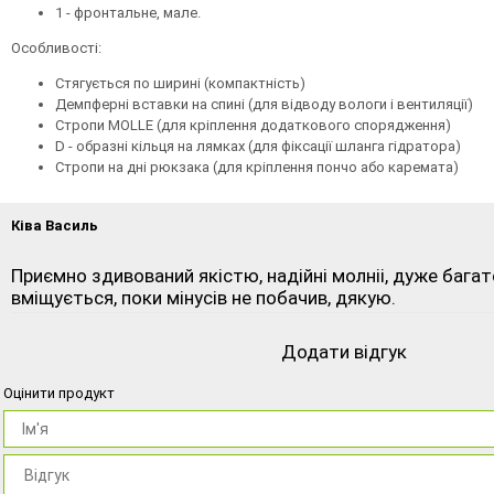
1 - фронтальне, мале.
Особливості:
Стягується по ширині (компактність)
Демпферні вставки на спині (для відводу вологи і вентиляції)
Стропи MOLLE (для кріплення додаткового спорядження)
D - образні кільця на лямках (для фіксації шланга гідратора)
Стропи на дні рюкзака (для кріплення пончо або каремата)
Ківа Василь
Приємно здивований якістю, надійні молніі, дуже багат
вміщується, поки мінусів не побачив, дякую.
Додати відгук
Оцінити продукт