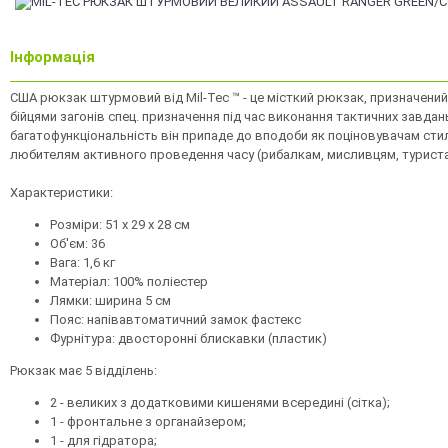
Інформація
США рюкзак штурмовий від Mil-Tec ™ - це місткий рюкзак, призначени
бійцями загонів спец. призначення під час виконання тактичних завдань
багатофункціональність він припаде до вподоби як поціновувачам стилю
любителям активного проведення часу (рибалкам, мисливцям, туриста
Характеристики:
Розміри: 51 x 29 x 28 см
Об'єм: 36
Вага: 1,6 кг
Матеріал: 100% поліестер
Лямки: ширина 5 см
Пояс: напівавтоматичний замок фастекс
Фурнітура: двосторонні блискавки (пластик)
Рюкзак має 5 відділень:
2 - великих з додатковими кишенями всередині (сітка);
1 - фронтальне з органайзером;
1 - для гідратора;