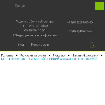
Години роботи call-центра
+38(068)283-00-60
Пн - Пт 9.00 - 18.00
Сб 10.00 - 15.00
+38(099)487-18-64
⭐Подарункові сертифікати⭐
RU
Вхід
Реєстрація
UA
Головна
Рюкзаки та сумки
Рюкзаки
Тактичні рюкзаки
►
►
►
►
MIL-TEC РЮКЗАК ШТУРМОВИЙ ВЕЛИКИЙ ASSAULT BLACK 14002202