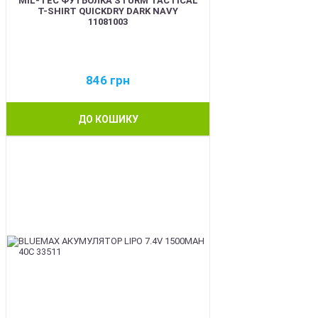
MIL-TEC ФУТБОЛКА STURM TACTICAL
T-SHIRT QUICKDRY DARK NAVY
11081003
846
грн
ДО КОШИКУ
BEST