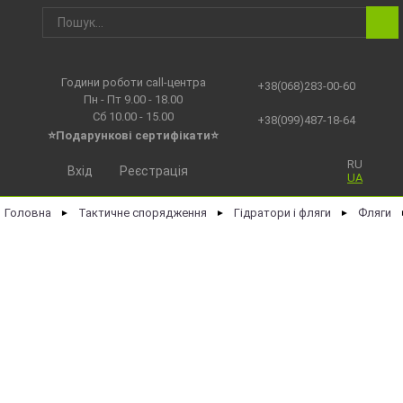
Години роботи call-центра
+38(068)283-00-60
Пн - Пт 9.00 - 18.00
Сб 10.00 - 15.00
+38(099)487-18-64
⭐Подарункові сертифікати⭐
RU
Вхід
Реєстрація
UA
Головна
Тактичне спорядження
Гідратори і фляги
Фляги
►
►
►