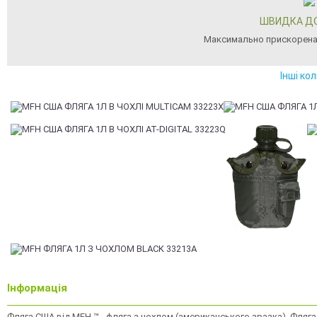
ШВИДКА Д
Максимально прискорена
Інші ко
Інформація
Фляга США від MFH ™ - фляга з чохлом (американського зразка). Фляга 