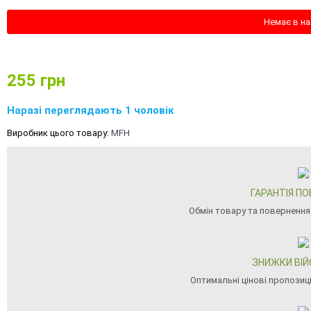
Немає в на
255
грн
Наразі переглядають 1 чоловік
Виробник цього товару:
MFH
ГАРАНТІЯ П
Обмін товару та повернення
ЗНИЖКИ ВІ
Оптимальні цінові пропозиц