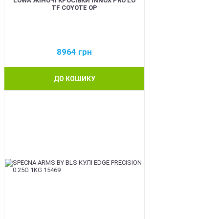
LOWA ЖІНОЧІ КРОСІВКИ INNOX PRO LO
TF COYOTE OP
8964
грн
ДО КОШИКУ
BEST