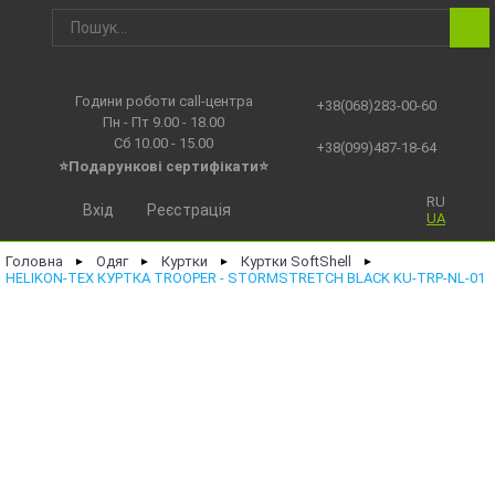
Години роботи call-центра
+38(068)283-00-60
Пн - Пт 9.00 - 18.00
Сб 10.00 - 15.00
+38(099)487-18-64
⭐Подарункові сертифікати⭐
RU
Вхід
Реєстрація
UA
Головна
Одяг
Куртки
Куртки SoftShell
►
►
►
►
HELIKON-TEX КУРТКА TROOPER - STORMSTRETCH BLACK KU-TRP-NL-01