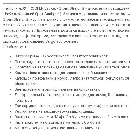
Helikon-Tex® TROOPER Jacket - StormStretch® - дуже легка повсякденна 
Line® (молодший брат Gunfigter). Завдяки унікальним властивостям в
StormStretch®, куртка відмінно утримує тепло, забезпечує надійний захи
разі фізичних навантажень, відводить назовні надлишкове тепло і в
температуру тіла. Прихований в комірі капюшон, легко витягується н
шоккорда з фіксаторами, виведеного в кишені. Trooper легко піддаєт
складається в кишеню Сargo або рюкзак.
Особливості:
Високий рівень зносостійкості і повітропроникності
Легко піддається стисненню без пошкоджень властивостей мат
Фронтальна застібка - двозамкова блискавка YKK® з термоплан
Комір-стійка з кишенею для капюшона на блискавках
Капюшон прихований в комірі, легко витягується і регулюєтьс
фіксаторами
Вентиляційні отвори під пахвами на блискавках
Дві фронтальні місткі кишені з отвором для шнура, D-кільцями 
пристроїв
Три нарукавні кишені (одна внизу лівого рукава) закриваються
Velcro-панелі на верхніх нарукавних кишенях
Задня поясна кишеня "Муфта" з бічними входами на блискавках
Лікті посилені накладками з матеріалу Cordura®
Манжети регулюються хлястиками на липучках