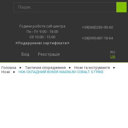
Години роботи call-центра
+38(068)283-00-60
Пн - Пт 9.00 - 18.00
Сб 10.00 - 15.00
+38(099)487-18-64
⭐Подарункові сертифікати⭐
RU
Вхід
Реєстрація
UA
Головна
Тактичне спорядження
Ножі та інструменти
►
►
►
Ножі
НІЖ СКЛАДНИЙ BOKER MAGNUM COBALT STRIKE
►