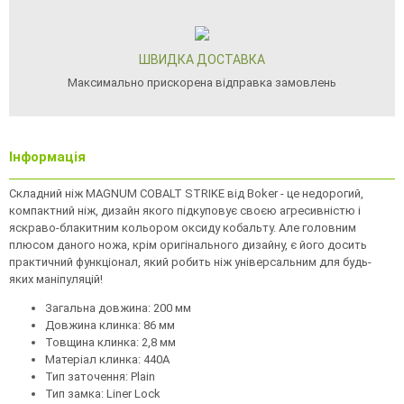
ШВИДКА ДОСТАВКА
Максимально прискорена відправка замовлень
Інформація
Складний ніж MAGNUM COBALT STRIKE від Boker - це недорогий,
компактний ніж, дизайн якого підкуповує своєю агресивністю і
яскраво-блакитним кольором оксиду кобальту. Але головним
плюсом даного ножа, крім оригінального дизайну, є його досить
практичний функціонал, який робить ніж універсальним для будь-
яких маніпуляцій!
Загальна довжина: 200 мм
Довжина клинка: 86 мм
Товщина клинка: 2,8 мм
Матеріал клинка: 440A
Тип заточення: Plain
Тип замка: Liner Lock