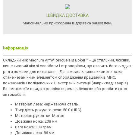
ШВИДКА ДОСТАВКА
Максимально прискорена відправка замовлень
Інформація
Складний ніж Magnum Army Rescue від Boker ™ - це стильний, якісний,
кишеньковий ніж зі склобоєм і стропорізом, що ставить його в один
ряд з ножами для виживання. Дана модель кишенькового ножа
стане незамінним елементом спорядження працівників МНС,
пожежників і поліцейських. В екстреній ситуації (наприклад: аварія)
Ви зможете їм швидко розрізати ремінь безпеки або розбити скло
автомобіля.
Матеріал леза: нержавіюча сталь
Твердість ріжучого леза: 58.0 (HRC)
Матеріал рукоятки: Метал
Довжина ножа: 208 мм
Вага ножа: 139 грам
Довжина леза: 86 мм