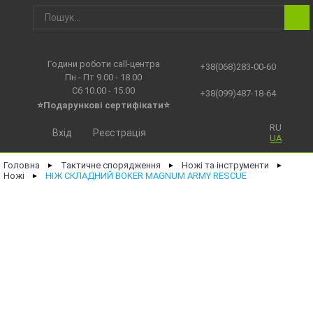
Години роботи call-центра
+38(068)283-00-60
Пн - Пт 9.00 - 18.00
Сб 10.00 - 15.00
+38(099)487-18-64
⭐Подарункові сертифікати⭐
RU
Вхід
Реєстрація
UA
Головна
Тактичне спорядження
Ножі та інструменти
►
►
►
Ножі
НІЖ СКЛАДНИЙ BOKER MAGNUM ARMY RESCUE
►