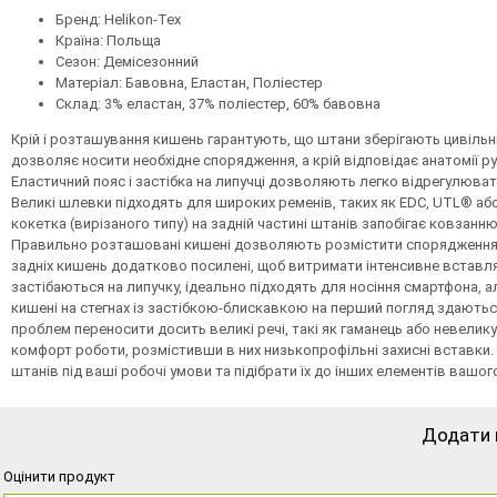
Бренд: Helikon-Tex
Країна: Польща
Сезон: Демісезонний
Матеріал: Бавовна, Еластан, Поліестер
Склад: 3% еластан, 37% поліестер, 60% бавовна
Крій і розташування кишень гарантують, що штани зберігають цивіль
дозволяє носити необхідне спорядження, а крій відповідає анатомії р
Еластичний пояс і застібка на липучці дозволяють легко відрегулюват
Великі шлевки підходять для широких ременів, таких як EDC, UTL® аб
кокетка (вирізаного типу) на задній частині штанів запобігає ковзанн
Правильно розташовані кишені дозволяють розмістити спорядження близ
задніх кишень додатково посилені, щоб витримати інтенсивне вставлянн
застібаються на липучку, ідеально підходять для носіння смартфона, а
кишені на стегнах із застібкою-блискавкою на перший погляд здаються
проблем переносити досить великі речі, такі як гаманець або невели
комфорт роботи, розмістивши в них низькопрофільні захисні вставки.
штанів під ваші робочі умови та підібрати їх до інших елементів вашог
Додати 
Оцінити продукт