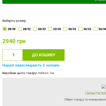
Виберіть розмір
28/30
28/32
30/32
32/30
34/32
36/32
36/3
2940
грн
ДО КОШИКУ
Наразі переглядають 2 чоловік
Виробник цього товару:
Helikon-Tex
ГАРАНТІЯ П
Обмін товару та повернення