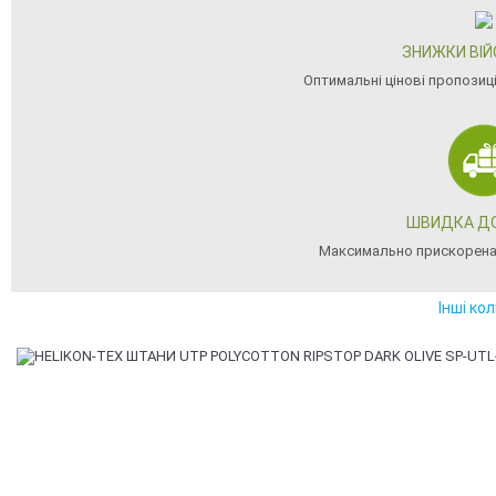
ЗНИЖКИ ВІ
Оптимальні цінові пропозиц
ШВИДКА Д
Максимально прискорена
Інші ко