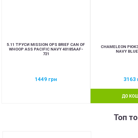
5.11 ТРУСИ MISSION OPS BRIEF CAN OF
CHAMELEON РЮКЗ
WHOOP ASS PACIFIC NAVY 40185AAF-
NAVY BLUE 
721
1449
грн
3163
ДО КО
Топ т