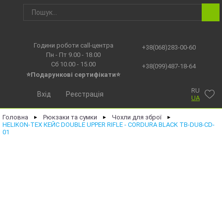
Години роботи call-центра
+38(068)283-00-60
Пн - Пт 9.00 - 18.00
Сб 10.00 - 15.00
+38(099)487-18-64
⭐Подарункові сертифікати⭐
RU
Вхід
Реєстрація
UA
Головна
Рюкзаки та сумки
Чохли для зброї
►
►
►
HELIKON-TEX КЕЙС DOUBLE UPPER RIFLE - CORDURA BLACK TB-DU8-CD-
01