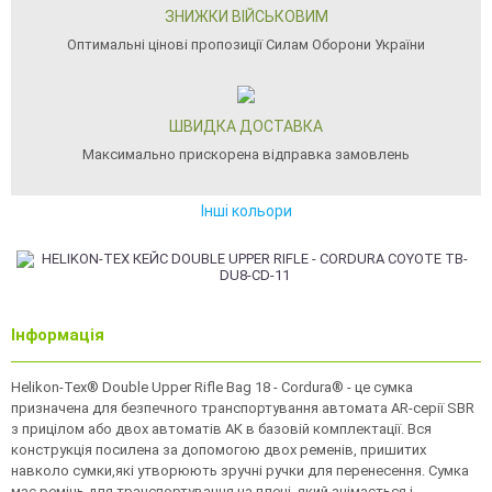
ЗНИЖКИ ВІЙСЬКОВИМ
Оптимальні цінові пропозиції Силам Оборони України
ШВИДКА ДОСТАВКА
Максимально прискорена відправка замовлень
Інші кольори
Інформація
Helikon-Tex® Double Upper Rifle Bag 18 - Cordura® - це сумка
призначена для безпечного транспортування автомата AR-серії SBR
з прицілом або двох автоматів AK в базовій комплектації. Вся
конструкція посилена за допомогою двох ременів, пришитих
навколо сумки,які утворюють зручні ручки для перенесення. Сумка
має ремінь для транспортування на плечі, який знімається і