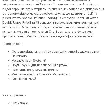
зберігається в спеціальній кишені. Чохол виготовлений з міцного
водонепроникного матеріалу Cordura® з нейлоновою підкладкою. В
основному відсіку чохла є система слотів, що дозволяє надійно
розміщувати зброю і кріпити необхідні аксесуари на стінки чохла.
Double Upper Rifle Bag 18 оснащена трьома великими зовнішніми
кишенями на блискавці з внутрішніми кишенями та монтажними
панелями Versatile Insert System®. З фронтального боку сумки
пришита панель Velcro для кріплення ідентифікаційних патчів.
Особливості:
Основне відділення та три зовнішніх кишені відкриваються
"книжкою"
Versatile Insert System®
Зручні ручки для перенесення в руках
Плечовий регульований ремінь
Velcro панель для ID патчів або емблем
Блискавки YKK®
Характеристики
Плечова ✔