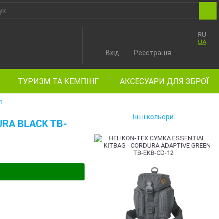
RU
UA
Вхід
Реєстрація
ТУРИЗМ ТА КЕМПІНГ
АКСЕСУАРИ ДЛЯ ЗБРОЇ
1
Інші кольори
URA BLACK TB-