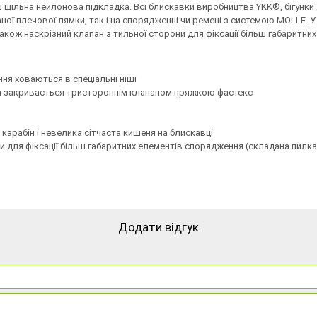
ш щільна нейлонова підкладка. Всі блискавки виробництва YKK®, бігунк
аної плечової лямки, так і на спорядженні чи ремені з системою MOLLE. У
також наскрізний клапан з тильної сторони для фіксації більш габаритни
ння ховаються в спеціальні ніші
а закривається тристороннім клапаном пряжкою фастекс
д карабін і невелика сітчаста кишеня на блискавці
для фіксації більш габаритних елементів спорядження (складана пилка, с
Додати відгук