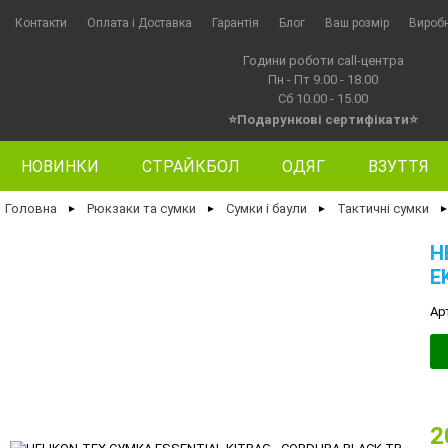
Контакти
Оплата i Доставка
Гарантія
Блог
Ваш розмір
Вироб
Години роботи call-центра
Пн - Пт 9.00 - 18.00
Сб 10.00 - 15.00
⭐Подарункові сертифікати⭐
НОВИНКИ
СТРАЙКБОЛ
ОДЯГ
ВЗУТТЯ
Головна
Рюкзаки та сумки
Сумки і баули
Тактичні сумки
►
►
►
H
E
Ар
2