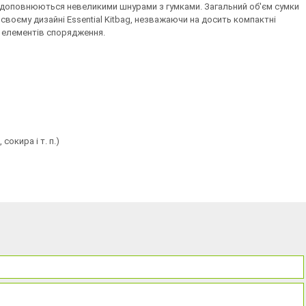
и доповнюються невеликими шнурами з гумками. Загальний об'єм сумки
 своєму дизайні Essential Kitbag, незважаючи на досить компактні
х елементів спорядження.
окира і т. п.)