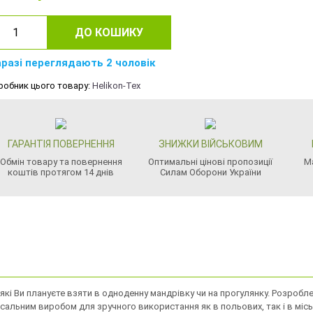
ДО КОШИКУ
разі переглядають 2 чоловік
робник цього товару:
Helikon-Tex
ГАРАНТІЯ ПОВЕРНЕННЯ
ЗНИЖКИ ВІЙСЬКОВИМ
Обмін товару та повернення
Оптимальні цінові пропозиції
М
коштів протягом 14 днів
Силам Оборони України
і, які Ви плануєте взяти в одноденну мандрівку чи на прогулянку. Розробл
рсальним виробом для зручного використання як в польових, так і в місь