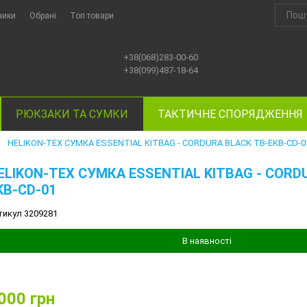
ники
Обрані
Топ товари
+38(068)283-00-60
+38(099)487-18-64
РЮКЗАКИ ТА СУМКИ
ТАКТИЧНЕ СПОРЯДЖЕННЯ
HELIKON-TEX СУМКА ESSENTIAL KITBAG - CORDURA BLACK TB-EKB-CD-0
►
ELIKON-TEX СУМКА ESSENTIAL KITBAG - CORD
KB-CD-01
тикул 3209281
В наявності
000
грн