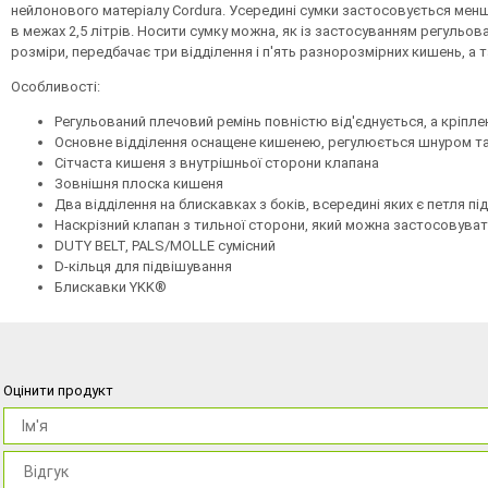
нейлонового матеріалу Cordura. Усередині сумки застосовується мен
в межах 2,5 літрів. Носити сумку можна, як із застосуванням регульов
розміри, передбачає три відділення і п'ять разнорозмірних кишень, а 
Особливості:
Регульований плечовий ремінь повністю від'єднується, а кріпле
Основне відділення оснащене кишенею, регулюється шнуром т
Сітчаста кишеня з внутрішньої сторони клапана
Зовнішня плоска кишеня
Два відділення на блискавках з боків, всередині яких є петля пі
Наскрізний клапан з тильної сторони, який можна застосовувати 
DUTY BELT, PALS/MOLLE сумісний
D-кільця для підвішування
Блискавки YKK®
Оцінити продукт