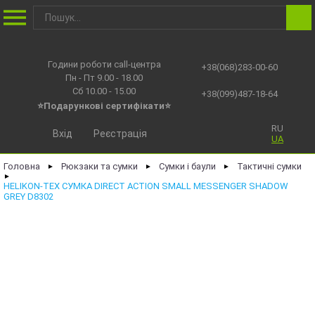
Години роботи call-центра
+38(068)283-00-60
Пн - Пт 9.00 - 18.00
Сб 10.00 - 15.00
+38(099)487-18-64
⭐Подарункові сертифікати⭐
RU
Вхід
Реєстрація
UA
Головна
Рюкзаки та сумки
Сумки і баули
Тактичні сумки
►
►
►
►
HELIKON-TEX СУМКА DIRECT ACTION SMALL MESSENGER SHADOW
GREY D8302