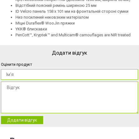
Відстібний поясний ремінь шириною 25 мм
ID Velcro панель 158 х 101 мм на фронтальній стороні сумки
Низ посилений нековзким матеріалом
Міцні Duraflex® WooJin пряжки
YKK® блискавки
PenCott™, Kryptek™ and Multicam® camouflages are NIR treated
Додати відгук
Оцінити продукт
Додати відгук