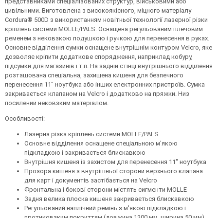
представниками спеціалізованих структур, військовими або
цивільними. Виготовлена з високоякісного, міцного матеріалу
Cordura® 500D з використанням новітньої технології лазерної різки
кріплень системи MOLLE/PALS. Оснащена регульованим плечовим
ременем з нековзкою подушкою і ручкою для перенесення в руках.
Основне відділення сумки оснащене внутрішнім контуром Velcro, яке
дозволяє кріпити додаткове спорядження, наприклад кобуру,
підсумки для магазинів і т.п. На задній стінці внутрішнього відділення
розташована спеціальна, захищена кишеня для безпечного
перенесення 11" ноутбука або інших електронних пристроїв. Сумка
закривається клапаном на Velcro і додатково на пряжки. Низ
посилений нековзким матеріалом.
Особливості:
Лазерна різка кріплень системи MOLLE/PALS
Основне відділення оснащене спеціальною м'якою
підкладкою і закривається блискавкою
Внутрішня кишеня із захистом для перенесення 11" ноутбука
Прозора кишеня з внутрішньої сторони верхнього клапана
для карт і документів застібається на Velcro
Фронтальна і бокові сторони містять сигменти MOLLE
Задня велика плоска кишеня закривається блискавкою
Регульований наплічний ремінь з м'якою підкладкою і
протиковзким покриттям (довжина 1200 мм, ширина 50 мм)