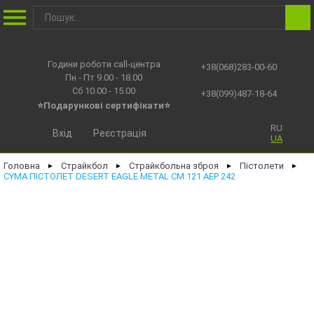
Години роботи call-центра
+38(068)283-00-60
Пн - Пт 9.00 - 18.00
Сб 10.00 - 15.00
+38(099)487-18-64
⭐Подарункові сертифікати⭐
RU
Вхід
Реєстрація
UA
Головна
Страйкбол
Страйкбольна зброя
Пістолети
►
►
►
►
CYMA ПІСТОЛЕТ DESERT EAGLE METAL CM.121 AEP 242