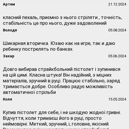
Артем
21.12.2024
класний пехаль, приємно з нього стріляти , точність,
стабільність це про нього, дуже задоволений
Володя
05.08.2024
Шикарная вторичка. Юзаю как на игре, так и даю
ребенку пострелять по банках.
Захар
05.06.2024
Довго вибирав страйкбольний пістолет і зупинився
на цій цимі. Класна штука! Він надійний, з міцних
матеріалів, зручний в руці. Працює стабільно, заряд
тримається добре. Особливо радує можливість
автоматичної стрільби
Коля
15.05.2024
Купив пістолет для себе, і не шкодую жодної гривні.
Відчуття, коли тримаєш його в руці, просто
неймовірні. Меткий, зручний, і, головне, якісний.