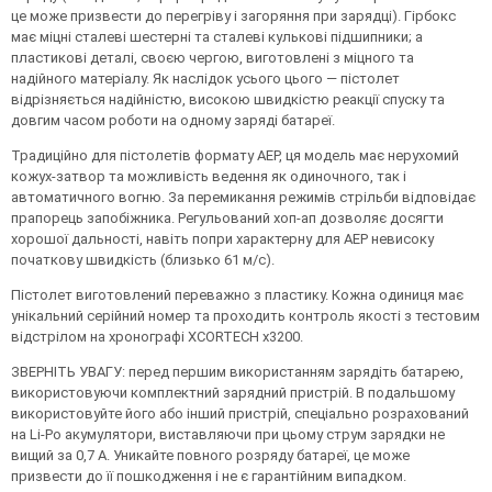
це може призвести до перегріву і загоряння при зарядці). Гірбокс
має міцні сталеві шестерні та сталеві кулькові підшипники; а
пластикові деталі, своєю чергою, виготовлені з міцного та
надійного матеріалу. Як наслідок усього цього — пістолет
відрізняється надійністю, високою швидкістю реакції спуску та
довгим часом роботи на одному заряді батареї.
Традиційно для пістолетів формату AEP, ця модель має нерухомий
кожух-затвор та можливість ведення як одиночного, так і
автоматичного вогню. За перемикання режимів стрільби відповідає
прапорець запобіжника. Регульований хоп-ап дозволяє досягти
хорошої дальності, навіть попри характерну для AEP невисоку
початкову швидкість (близько 61 м/с).
Пістолет виготовлений переважно з пластику. Кожна одиниця має
унікальний серійний номер та проходить контроль якості з тестовим
відстрілом на хронографі XCORTECH x3200.
ЗВЕРНІТЬ УВАГУ: перед першим використанням зарядіть батарею,
використовуючи комплектний зарядний пристрій. В подальшому
використовуйте його або інший пристрій, спеціально розрахований
на Li-Po акумулятори, виставляючи при цьому струм зарядки не
вищий за 0,7 А. Уникайте повного розряду батареї, це може
призвести до її пошкодження і не є гарантійним випадком.