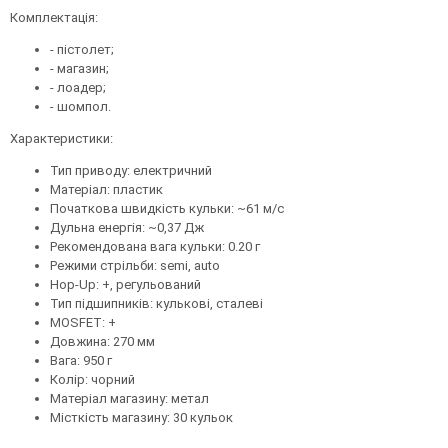
Комплектація:
- пістолет;
- магазин;
- лоадер;
- шомпол.
Характеристики:
Тип приводу: електричний
Матеріал: пластик
Початкова швидкість кульки: ~61 м/с
Дульна енергія: ~0,37 Дж
Рекомендована вага кульки: 0.20 г
Режими стрільби: semi, auto
Hop-Up: +, регульований
Тип підшипників: кулькові, сталеві
MOSFET: +
Довжина: 270 мм
Вага: 950 г
Колір: чорний
Матеріал магазину: метал
Місткість магазину: 30 кульок