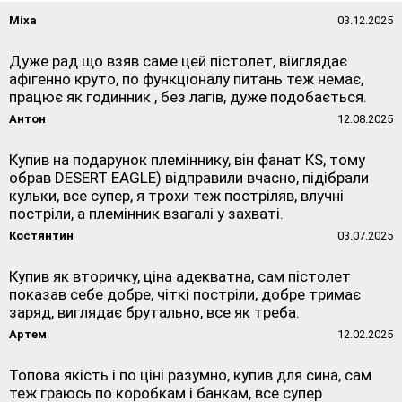
Міха
03.12.2025
Дуже рад що взяв саме цей пістолет, віиглядає
афігенно круто, по функціоналу питань теж немає,
працює як годинник , без лагів, дуже подобається.
Антон
12.08.2025
Купив на подарунок племіннику, він фанат КS, тому
обрав DESERT EAGLE) відправили вчасно, підібрали
кульки, все супер, я трохи теж постріляв, влучні
постріли, а племінник взагалі у захваті.
Костянтин
03.07.2025
Купив як вторичку, ціна адекватна, сам пістолет
показав себе добре, чіткі постріли, добре тримає
заряд, виглядає брутально, все як треба.
Артем
12.02.2025
Топова якість і по ціні разумно, купив для сина, сам
теж граюсь по коробкам і банкам, все супер