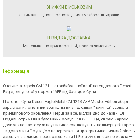
ЗНИЖКИ ВІЙСЬКОВИМ
Оптимальні цінові пропозиції Силам Оборони України
ШВИДКА ДОСТАВКА
Максимально прискорена відправка замовлень
Інформація
Оновлена версія CM.121 — страйкбольної копії легендарного Desert
Eagle, випущеної у форматі AEP під брендом Cyma.
Пістолет Cyma Desert Eagle Metal CM.121S AEP Mosfet Edition зберіг
характерний стильний зовнішній вигляд, однак “начинка” зазнала
принципового оновлення. Перш за все, відповідно до назви, ця
модель отримала вбудований модуль MOSFET. Це, своєю чергою,
дозволило застосувати у ній висококласну літій-полімерну батарею
та доповнити її функцією попередження про критично низький рівень
заряду (нагадаємо, перерозряджати Li-Pol акумулятори не можна —