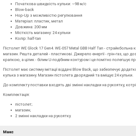
Початкова швидкість кульки: ~98 м/с
Blow-back
Hop-Up з можливістю регулювання
Матеріал: пластик, метал
Довжина: 200 мм
Місткість магазину: 24 кульки
Колір: half-tan
Пістолет WE Glock 17 Gen4. WE-057 Metal GBB Half Tan - страйкбольна к
магазин. Решта деталей - пластикові. Джерело енергії - грін-газ, що д
крапкою, а цілик - білим U-подібним контуром і це помітно полегшує п
Пістолет має систему імітації віддачі Blow Back, що забезпечує дода
кулька з магазину. Магазин пістолета дворядний та вміщує 24 кульки.
До комплекту поставки входять дві змінні накладки на рукоятку, котр
Комплектація:
пістолет;
магазин;
2 змінні накладки на рукоятку.
Макс