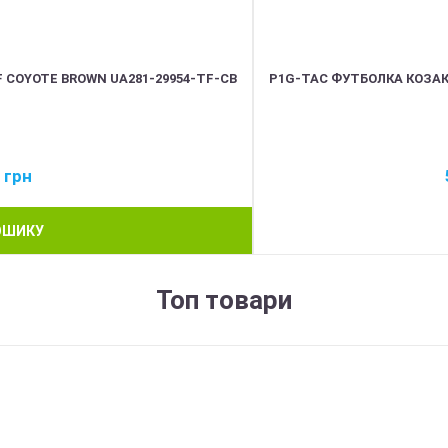
 COYOTE BROWN UA281-29954-TF-CB
P1G-TAC ФУТБОЛКА КОЗАК
6
грн
ОШИКУ
Топ товари