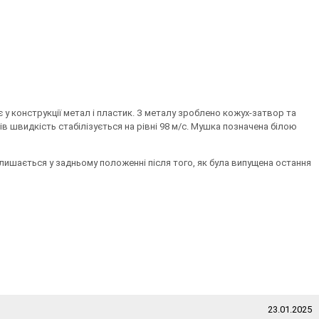
ує у конструкції метал і пластик. З металу зроблено кожух-затвор та
ів швидкість стабілізується на рівні 98 м/с. Мушка позначена білою
 лишається у задньому положенні після того, як була випущена остання
23.01.2025