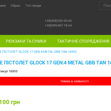
ники
Обрані
Топ товари
+38(068)283-00-60
+38(099)487-18-64
РЮКЗАКИ ТА СУМКИ
ТАКТИЧНЕ СПОРЯДЖЕННЯ
E ПІСТОЛЕТ GLOCK 17 GEN.4 METAL GBB TAN 16935
E ПІСТОЛЕТ GLOCK 17 GEN.4 METAL GBB TAN 1
тикул 16935
Немає в наявності
100
грн