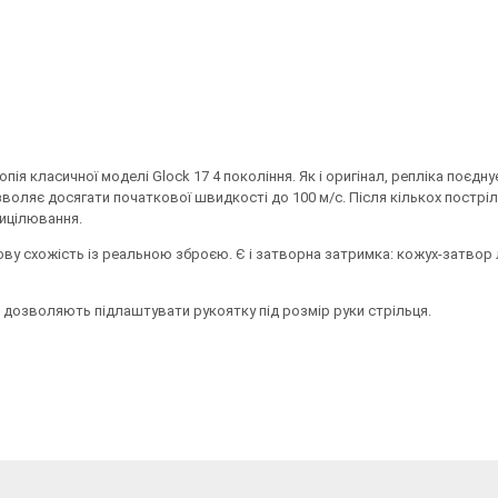
опія класичної моделі Glock 17 4 покоління. Як і оригінал, репліка поєдн
озволяє досягати початкової швидкості до 100 м/с. Після кількох постріл
рицілювання.
ткову схожість із реальною зброєю. Є і затворна затримка: кожух-затвор
і дозволяють підлаштувати рукоятку під розмір руки стрільця.