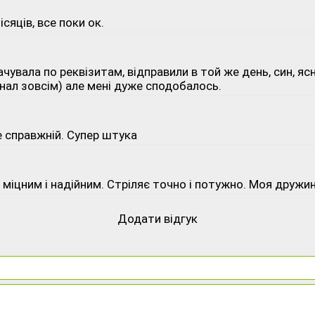
сяців, все поки ок.
чувала по реквізитам, відправили в той же день, син, ясн
онал зовсім) але мені дуже сподобалось.
че справжній. Супер штука
іцним і надійним. Стріляє точно і потужно. Моя дружина
Додати відгук