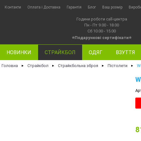
Контакти
Оплата i Доставка
Гарантія
Блог
Ваш розмір
Вироб
Години роботи call-центра
Пн - Пт 9.00 - 18.00
Сб 10.00 - 15.00
⭐Подарункові сертифікати⭐
НОВИНКИ
СТРАЙКБОЛ
ОДЯГ
ВЗУТТЯ
Головна
Страйкбол
Страйкбольна зброя
Пістолети
W
►
►
►
►
W
Ар
8