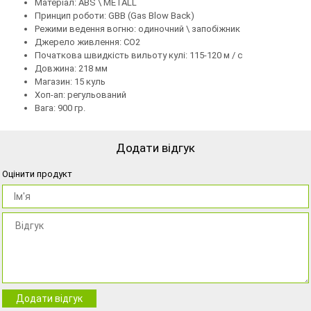
Матеріал: ABS \ METALL
Принцип роботи: GBB (Gas Blow Back)
Режими ведення вогню: одиночний \ запобіжник
Джерело живлення: СО2
Початкова швидкість вильоту кулі: 115-120 м / с
Довжина: 218 мм
Магазин: 15 куль
Хоп-ап: регульований
Вага: 900 гр.
Додати відгук
Оцінити продукт
Додати відгук