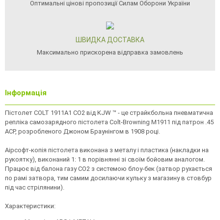
Оптимальні цінові пропозиції Силам Оборони України
ШВИДКА ДОСТАВКА
Максимально прискорена відправка замовлень
Інформація
Пістолет COLT 1911A1 CO2 від KJW ™ - це страйкбольна пневматична
репліка самозарядного пістолета Colt-Browning M1911 під патрон .45
ACP, розробленого Джоном Браунінгом в 1908 році.
Аірсофт-копія пістолета виконана з металу і пластика (накладки на
рукоятку), виконаний 1: 1 в порівнянні зі своїм бойовим аналогом.
Працює від балона газу CO2 з системою блоу-бек (затвор рухається
по рамі затвора, тим самим досилаючи кульку з магазину в стовбур
під час стрілянини).
Характеристики: