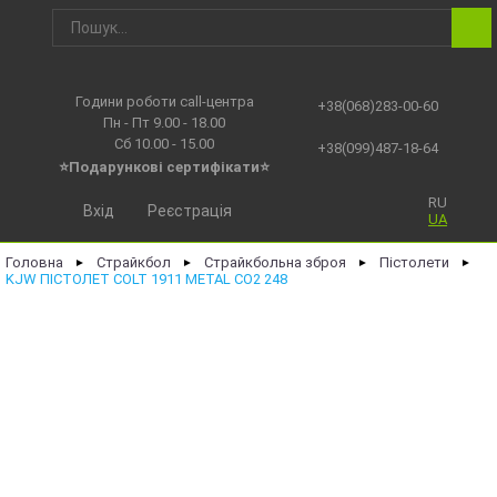
Години роботи call-центра
+38(068)283-00-60
Пн - Пт 9.00 - 18.00
Сб 10.00 - 15.00
+38(099)487-18-64
⭐Подарункові сертифікати⭐
RU
Вхід
Реєстрація
UA
Головна
Страйкбол
Страйкбольна зброя
Пістолети
►
►
►
►
KJW ПІСТОЛЕТ COLT 1911 METAL CO2 248