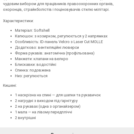
чудовим вибором для працівників правоохоронних органів,
охоронців, страйкболістів і поціновувачів стилю мілітарі.
Характеристики:
Матеріал: Softshell
Капюшон: з козирком, регулюється у 2 напрямках
Особливість: ID-панель Velcro з Laser Cut MOLLE
Додатково: вентиляційні люверси
Форма рукавів: анатомічна (профільована)
Манжети: клапани на велкро
Блискавки: водостійкі
Спинка: подовжена
Низ: регулюється
Кишені:
1 наскрізна на спині — для шапки та рукавичок
2 нагрудні з виходом під гарнітуру
2 на рукавах (одна з органайзером)
1 мала — на лівому передпліччі
2 внутрішні