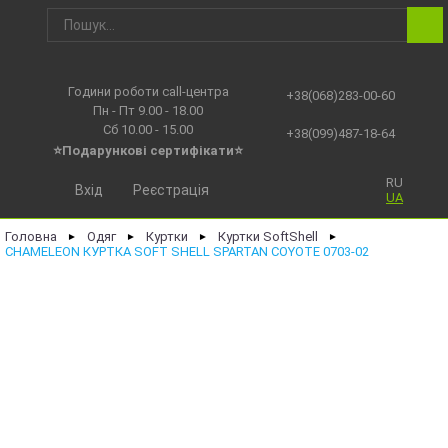
Години роботи call-центра
+38(068)283-00-60
Пн - Пт 9.00 - 18.00
Сб 10.00 - 15.00
+38(099)487-18-64
⭐Подарункові сертифікати⭐
RU
Вхід
Реєстрація
UA
Головна
Одяг
Куртки
Куртки SoftShell
►
►
►
►
CHAMELEON КУРТКА SOFT SHELL SPARTAN COYOTE 0703-02