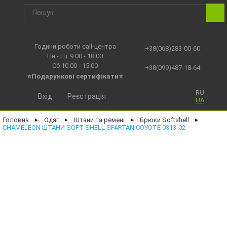
Години роботи call-центра
+38(068)283-00-60
Пн - Пт 9.00 - 18.00
Сб 10.00 - 15.00
+38(099)487-18-64
⭐Подарункові сертифікати⭐
RU
Вхід
Реєстрація
UA
Головна
Одяг
Штани та ремені
Брюки Softshell
►
►
►
►
CHAMELEON ШТАНИ SOFT SHELL SPARTAN COYOTE 0313-02