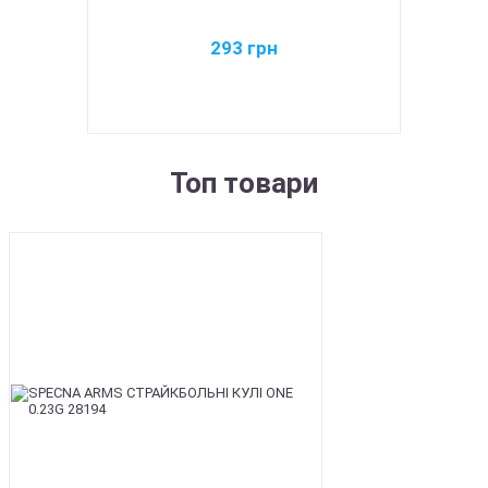
293
грн
Топ товари
BEST