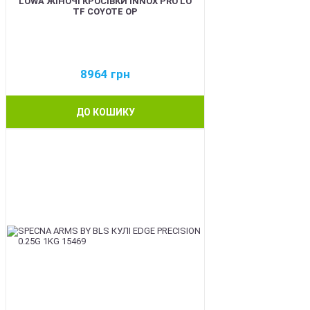
LOWA ЖІНОЧІ КРОСІВКИ INNOX PRO LO
TF COYOTE OP
8964
грн
ДО КОШИКУ
BEST