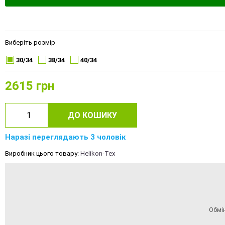
Виберіть розмір
30/34
38/34
40/34
2615
грн
ДО КОШИКУ
Наразі переглядають 3 чоловік
Виробник цього товару:
Helikon-Tex
Обмі