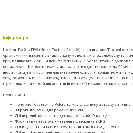
Інформація
Helikon-Tex® UTP® (Urban Tactical Pants®) - штани Urban Tactical ство
ергономічний дизайн не виділяє дану модель, як спеціалізовану тактич
крій, велика кількість кишень та їх практичне розташування дозволя
користувача. Широкі шльовки дозволяють одягати ремінь до 50 мм, вкл
щоб витримувати постійне навантаження кліпс ліхтариків, ножів та інш
58%, Polyester 40%, Elastane 2%), щільністю 280 г/м².Штани Urban Tacti
функціональність, охайний зовнішній вигляд їх високо оцінили предст
Особливості:
Пояс застібається на Velcro та має еластичну вставку з тильної
Широкі шльовки для ременів до 5 см
Дві передні поясні петлі для карабінів або D-кілець
Фронтальна застібка - металева блискавка YKK®
Дві внутрішні кишені 6 х 9 см, пришиті під кутом до пояса
Дві прорізні передні кишені з посиленими краями