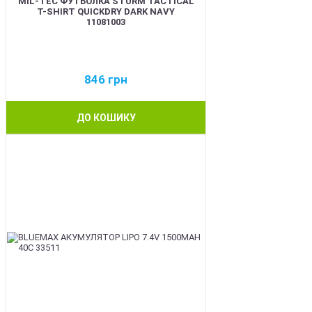
MIL-TEC ФУТБОЛКА STURM TACTICAL
T-SHIRT QUICKDRY DARK NAVY
11081003
846
грн
ДО КОШИКУ
BEST