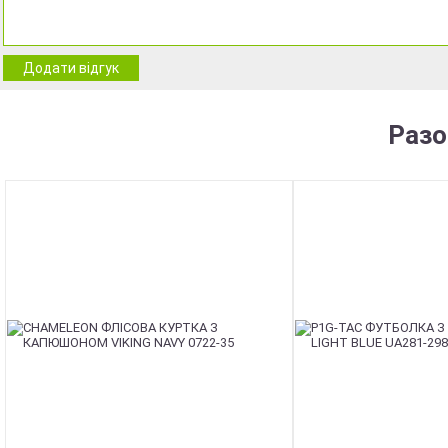
Додати відгук
Разо