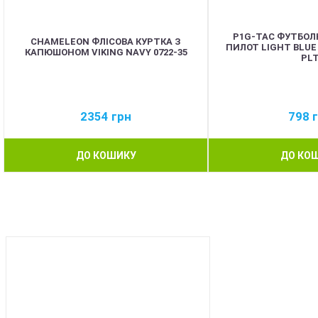
P1G-TAC ФУТБОЛ
CHAMELEON ФЛІСОВА КУРТКА З
ПИЛОТ LIGHT BLUE 
КАПЮШОНОМ VIKING NAVY 0722-35
PL
2354
грн
798
ДО КОШИКУ
ДО КО
BEST