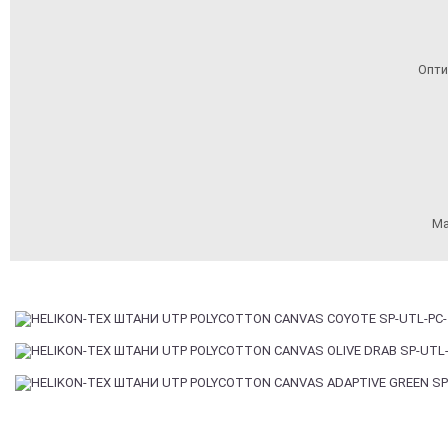
Опти
Ма