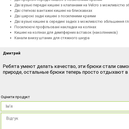
Дві вузькі передні кишені з клапанами на Velcro з можливістю 
Дві стегнові вантажні кишені на блискавках
Дві широкі задні кишені з посиленими краями
Дві вузькі кишені в середині задніх з можливістю збільшення г
Посилюючі профільовані накладки на колінах
Кишені на колінах для демпферних вставок (наколінників)
Канали внизу штанин для стяжного шнура
Дмитрий
Ребята умеют делать качество, эти брюки стали самой 
природе, остальные брюки теперь просто отдыхают в 
Оцінити продукт