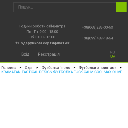
Години роботи call-центра
+38(068)283-00-60
Пн - Пт 9.00 - 18.00
Сб 10.00 - 15.00
+38(099)487-18-64
⭐Подарункові сертифікати⭐
RU
Вхід
Реєстрація
UA
Головна
Одяг
Футболки і поло
Футболки з принтами
►
►
►
►
KRAMATAN TACTICAL DESIGN ФУТБОЛКА FUCK CALM COOLMAX OLIVE