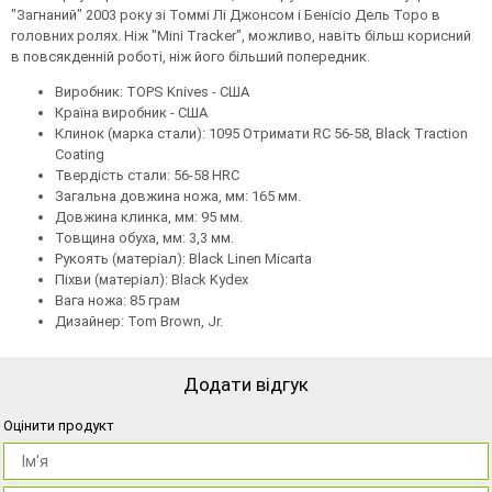
"Загнаний" 2003 року зі Томмі Лі Джонсом і Бенісіо Дель Торо в
головних ролях. Ніж "Mini Tracker", можливо, навіть більш корисний
в повсякденній роботі, ніж його більший попередник.
Виробник: TOPS Knives - США
Країна виробник - США
Клинок (марка стали): 1095 Отримати RC 56-58, Black Traction
Coating
Твердість стали: 56-58 HRC
Загальна довжина ножа, мм: 165 мм.
Довжина клинка, мм: 95 мм.
Товщина обуха, мм: 3,3 мм.
Рукоять (матеріал): Black Linen Micarta
Піхви (матеріал): Black Kydex
Вага ножа: 85 грам
Дизайнер: Tom Brown, Jr.
Додати відгук
Оцінити продукт