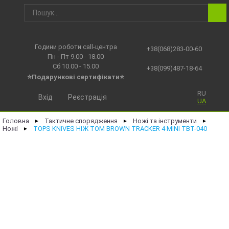
Години роботи call-центра
+38(068)283-00-60
Пн - Пт 9.00 - 18.00
Сб 10.00 - 15.00
+38(099)487-18-64
⭐Подарункові сертифікати⭐
RU
Вхід
Реєстрація
UA
Головна
Тактичне спорядження
Ножі та інструменти
►
►
►
Ножі
TOPS KNIVES НІЖ TOM BROWN TRACKER 4 MINI TBT-040
►