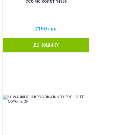
ССО МС КОЙОТ 14856
2150
грн
ДО КОШИКУ
BEST