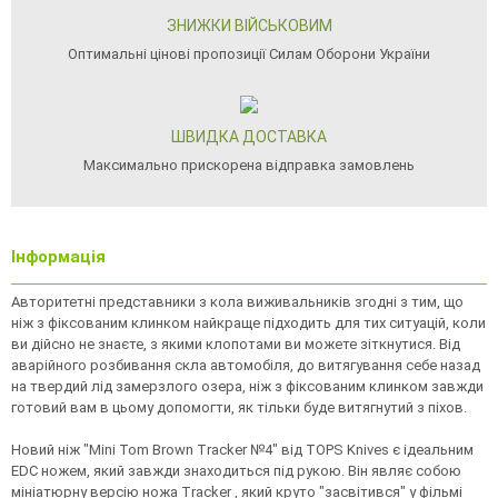
ЗНИЖКИ ВІЙСЬКОВИМ
Оптимальні цінові пропозиції Силам Оборони України
ШВИДКА ДОСТАВКА
Максимально прискорена відправка замовлень
Інформація
Авторитетні представники з кола виживальників згодні з тим, що
ніж з фіксованим клинком найкраще підходить для тих ситуацій, коли
ви дійсно не знаєте, з якими клопотами ви можете зіткнутися. Від
аварійного розбивання скла автомобіля, до витягування себе назад
на твердий лід замерзлого озера, ніж з фіксованим клинком завжди
готовий вам в цьому допомогти, як тільки буде витягнутий з піхов.
Новий ніж "Mini Tom Brown Tracker №4" від TOPS Knives є ідеальним
EDC ножем, який завжди знаходиться під рукою. Він являє собою
мініатюрну версію ножа Tracker , який круто "засвітився" у фільмі