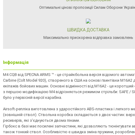
Оптимальні цінові пропозиції Силам Оборони Украї
ШВИДКА ДОСТАВКА
Максимально прискорена відправка замовлень
Інформація
M4 CQB від SPECNA ARMS ™ - це страйкбольна версія відомого автома
Carbine (Colt Model 920), створеного в США на основі гвинтівки М16А2
екіпажів бойових машин. Основні відмінності від M16A2 - це коротший 
з першою модифікацією М4 відрізняється режимом стрільби: SAFE / SE
було у первісній версії карабіна.
Airsoft-репліка виготовлена ​​з ударостійкого ABS-пластика і легкого м
(зовнішній ствол). Ствольна коробка складається з двох частин: верх
ресиверів, які з'єднуються двома пінами.
Гірбокс в базі має посилені запчастини, які дозволяють тюнінгувати ав
також тонкий ствол. Особливістю є швидка зміна пружини, розроблен