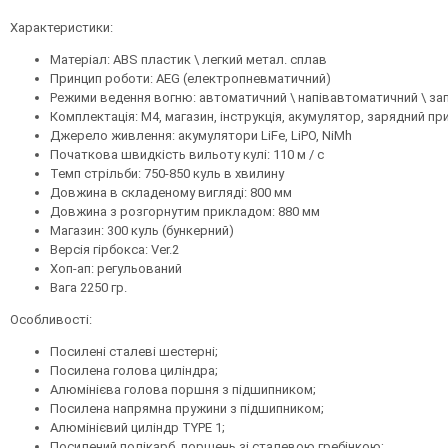
Характеристики:
Матеріал: ABS пластик \ легкий метал. сплав
Принцип роботи: AEG (електропневматичний)
Режими ведення вогню: автоматичний \ напівавтоматичний \ за
Комплектація: M4, магазин, інструкція, акумулятор, зарядний пр
Джерело живлення: акумулятори LiFe, LiPO, NiMh
Початкова швидкість вильоту кулі: 110 м / с
Темп стрільби: 750-850 куль в хвилину
Довжина в складеному вигляді: 800 мм
Довжина з розгорнутим прикладом: 880 мм
Магазин: 300 куль (бункерний)
Версія гірбокса: Ver.2
Хоп-ап: регульований
Вага 2250 гр.
Особливості:
Посилені сталеві шестерні;
Посилена голова циліндра;
Алюмінієва голова поршня з підшипником;
Посилена напрямна пружини з підшипником;
Алюмінієвий циліндр TYPE 1;
Посилений полікарб. поршень зі сталевою гребінкою;