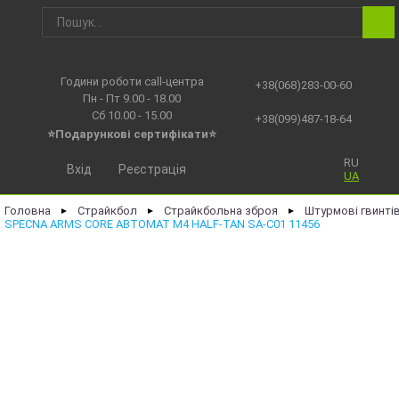
Години роботи call-центра
+38(068)283-00-60
Пн - Пт 9.00 - 18.00
Сб 10.00 - 15.00
+38(099)487-18-64
⭐Подарункові сертифікати⭐
RU
Вхід
Реєстрація
UA
Головна
Страйкбол
Страйкбольна зброя
Штурмові гвинті
►
►
►
SPECNA ARMS CORE АВТОМАТ M4 HALF-TAN SA-C01 11456