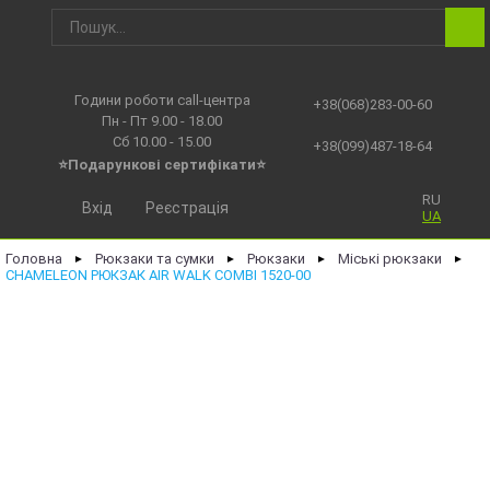
Години роботи call-центра
+38(068)283-00-60
Пн - Пт 9.00 - 18.00
Сб 10.00 - 15.00
+38(099)487-18-64
⭐Подарункові сертифікати⭐
RU
Вхід
Реєстрація
UA
Головна
Рюкзаки та сумки
Рюкзаки
Міські рюкзаки
►
►
►
►
CHAMELEON РЮКЗАК AIR WALK COMBI 1520-00