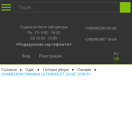
Години роботи call-центра
+38(068)283-00-60
Пн - Пт 9.00 - 18.00
Сб 10.00 - 15.00
+38(099)487-18-64
⭐Подарункові сертифікати⭐
RU
Вхід
Реєстрація
UA
Головна
Одяг
Головні убори
Панами
►
►
►
►
CHAMELEON ПАНАМА ULTRAVIOLET OLIVE 1204-01