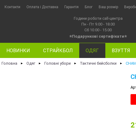
Контакти
Оплата i Доставка
Гарантія
Блог
Ваш розмір
Вироб
Години роботи call-центра
Пн - Пт 9.00 - 18.00
Сб 10.00 - 15.00
⭐Подарункові сертифікати⭐
НОВИНКИ
СТРАЙКБОЛ
ОДЯГ
ВЗУТТЯ
Головна
Одяг
Головні убори
Тактичні бейсболки
CHAM
►
►
►
►
C
Ар
2