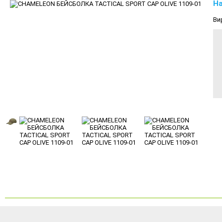
На
Ви