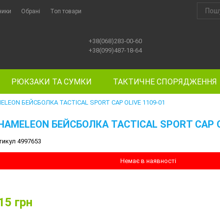
ники
Обрані
Топ товари
+38(068)283-00-60
+38(099)487-18-64
РЮКЗАКИ ТА СУМКИ
ТАКТИЧНЕ СПОРЯДЖЕННЯ
ELEON БЕЙСБОЛКА TACTICAL SPORT CAP OLIVE 1109-01
HAMELEON БЕЙСБОЛКА TACTICAL SPORT CAP O
тикул 4997653
Немає в наявності
15
грн