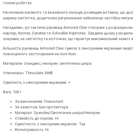
тонких роботах.
Н
а кінчиках великого та вказівного пальців розміщені вставки, що д
ширину зап’ястка, додаткове регулювання забезпечує застібка-липучк
Нагадаємо, усі тактичні рукавиці
Armored Claw
створені з розрахунком 
кевлар,
Nomex, Dynetex
та
Schoeller Keptrotec.
Завдяки цьому у модельн
зокрема, на зап’ястку та кісточках, що гарантує максимальний захист 
Більшість рукавиць
Armored Claw
сумісні з сенсорними екранами смарт
повноцінного застосування на полі бою.
Матер
і
ал
и
:
спандекс
,
неопрен
,
синтетична шкіра
У
тепл
ювач
: Thinsulate 3M®
Сумісність з сенсорними екранами
: +
В
ага
: 100 г
За виконнаням: Повнопалі
За захистом: Без протектора
Матеріал: Spandex/Синтетична шкіра/Неопрен
Стійкійсть до порізів: Ні
Сумістність з сенсорним екраном:: Так
Вогнетривкість: Ні