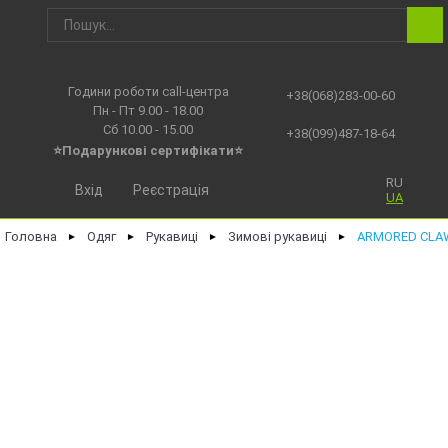
Години роботи call-центра
+38(068)283-00-60
Пн - Пт 9.00 - 18.00
Сб 10.00 - 15.00
+38(099)487-18-64
⭐Подарункові сертифікати⭐
RU
Вхід
Реєстрація
UA
Головна
Одяг
Рукавиці
Зимові рукавиці
ARMORED CLAW
►
►
►
►